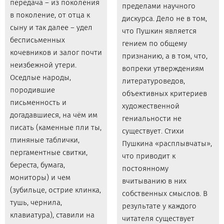
передача – из поколения
пределами научного
в поколение, от отца к
дискурса. Дело не в том,
сыну и так далее – удел
что Пушкин является
бесписьменных
гением по общему
кочевников и залог почти
признанию, а в том, что,
неизбежной утери.
вопреки утверждениям
Оседлые народы,
литературоведов,
породившие
объективных критериев
письменность и
художественной
догадавшиеся, на чём им
гениальности не
писать (каменные пли­ ты,
существует. Стихи
глиняные таблички,
Пушкина «расплывчаты»,
пергаментные свитки,
что приводит к
береста, бумага,
постоянному
мониторы) и чем
вчитыванию в них
(зубильце, острие клинка,
собственных смыслов. В
тушь, чернила,
результате у каждого
клавиатура), ставили на
читателя существует