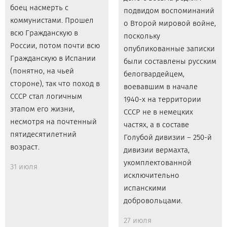
боец насмерть с
подвидом воспоминаний
коммунистами. Прошел
о Второй мировой войне,
всю Гражданскую в
поскольку
России, потом почти всю
опубликованные записки
Гражданскую в Испании
были составлены русским
(понятно, на чьей
белогвардейцем,
стороне), так что поход в
воевавшим в начале
СССР стал логичным
1940-х на территории
этапом его жизни,
СССР не в немецких
несмотря на почтенный
частях, а в составе
пятидесятилетний
Голубой дивизии – 250-й
возраст.
дивизии вермахта,
укомплектованной
31 июля
исключительно
испанскими
добровольцами.
27 июля