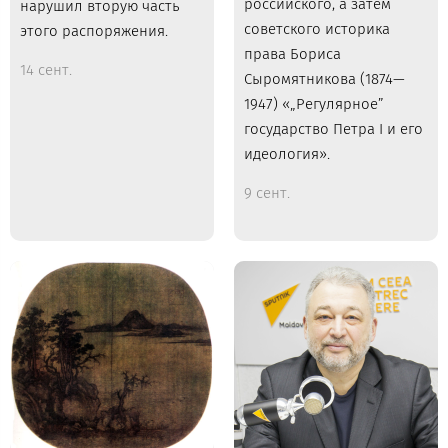
российского, а затем
нарушил вторую часть
советского историка
этого распоряжения.
права Бориса
14 сент.
Сыромятникова (1874—
1947) «„Регулярное”
государство Петра I и его
идеология».
9 сент.