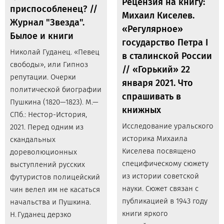
Рецензия на книгу:
приспособленец? //
Михаил Киселев.
Журнал "Звезда".
«Регулярное»
Былое и книги
государство Петра I
Николай Гуданец. «Певец
в сталинской России
свободы», или Гипноз
// «Горький» 22
репутации. Очерки
января 2021. Что
политической биографии
спрашивать в
Пушкина (1820—1823). М.—
книжных
СПб.: Нестор-История,
Исследование уральского
2021. Перед одним из
историка Михаила
скандальных
Киселева посвящено
дореволюционных
специфическому сюжету
выступлений русских
из истории советской
футуристов полицейский
науки. Сюжет связан с
чин велел им не касаться
публикацией в 1943 году
начальства и Пушкина.
книги яркого
Н. Гуданец дерзко