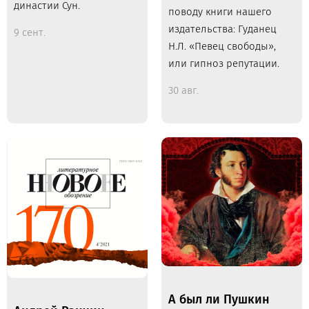
династии Сун.
поводу книги нашего
издательства: Гуданец
9 сент.
Н.Л. «Певец свободы»,
или гипноз репутации.
30 авг.
А был ли Пушкин