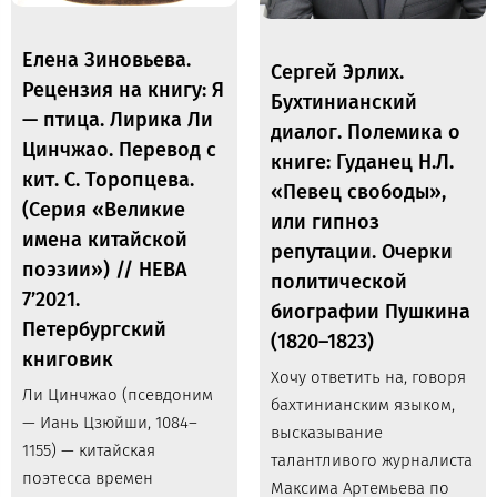
Елена Зиновьева.
Сергей Эрлих.
Рецензия на книгу: Я
Бухтинианский
— птица. Лирика Ли
диалог. Полемика о
Цинчжао. Перевод с
книге: Гуданец Н.Л.
кит. С. Торопцева.
«Певец свободы»,
(Серия «Великие
или гипноз
имена китайской
репутации. Очерки
поэзии») // НЕВА
политической
7’2021.
биографии Пушкина
Петербургский
(1820–1823)
книговик
Хочу ответить на, говоря
Ли Цинчжао (псевдоним
бахтинианским языком,
— Иань Цзюйши, 1084–
высказывание
1155) — китайская
талантливого журналиста
поэтесса времен
Максима Артемьева по