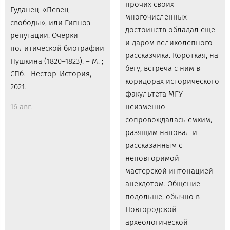
прочих своих
Гуданец. «Певец
многочисленных
свободы», или Гипноз
достоинств обладал еще
репутации. Очерки
и даром великолепного
политической биографии
рассказчика. Короткая, на
Пушкина (1820–1823). – М. ;
бегу, встреча с ним в
СПб. : Нестор-История,
коридорах исторического
2021.
факультета МГУ
16 авг.
неизменно
сопровождалась емким,
разящим наповал и
рассказанным с
неповторимой
мастерской интонацией
анекдотом. Общение
подольше, обычно в
Новгородской
археологической