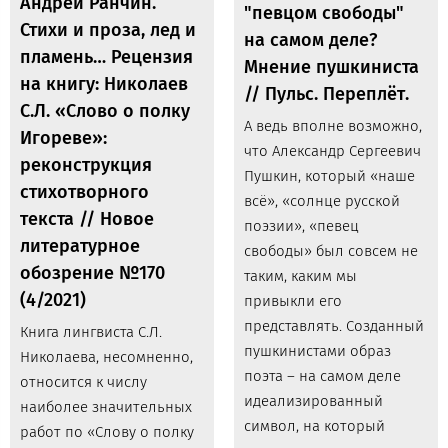
Андрей Ранчин.
"певцом свободы"
Стихи и проза, лед и
на самом деле?
пламень… Рецензия
Мнение пушкиниста
на книгу: Николаев
// Пульс. Переплёт.
С.Л. «Слово о полку
А ведь вполне возможно,
Игореве»:
что Александр Сергеевич
реконструкция
Пушкин, который «наше
стихотворного
всё», «солнце русской
текста // Новое
поэзии», «певец
литературное
свободы» был совсем не
обозрение №170
таким, каким мы
(4/2021)
привыкли его
представлять. Созданный
Книга лингвиста С.Л.
пушкинистами образ
Николаева, несомненно,
поэта – на самом деле
относится к числу
идеализированный
наиболее значительных
символ, на который
работ по «Слову о полку