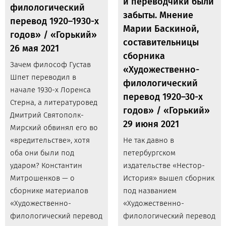
и переводчики были
филологический
забыты. Мнение
перевод 1920–1930-х
Марии Баскиной,
годов» / «Горький»
составительницы
26 мая 2021
сборника
Зачем философ Густав
«Художественно-
Шпет переводил в
филологический
начале 1930-х Лоренса
перевод 1920–30-х
Стерна, а литературовед
годов» / «Горький»
Дмитрий Святополк-
29 июня 2021
Мирский обвинял его во
«вредительстве», хотя
Не так давно в
оба они были под
петербургском
ударом? Константин
издательстве «Нестор-
Митрошенков — о
История» вышел сборник
сборнике материалов
под названием
«Художественно-
«Художественно-
филологический перевод
филологический перевод