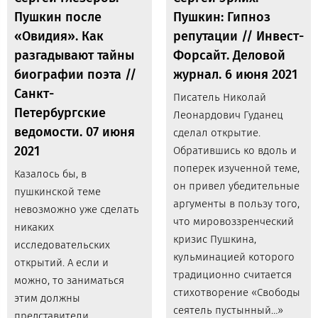
Пушкин после
Пушкин: Гипноз
«Овидия». Как
репутации // Инвест-
разгадывают тайны
Форсайт. Деловой
биографии поэта //
журнал. 6 июня 2021
Санкт-
Писатель Николай
Петербургские
Леонардович Гуданец
ведомости. 07 июня
сделал открытие.
2021
Обратившись ко вдоль и
поперек изученной теме,
Казалось бы, в
он привел убедительные
пушкинской теме
аргументы в пользу того,
невозможно уже сделать
что мировоззренческий
никаких
кризис Пушкина,
исследовательских
кульминацией которого
открытий. А если и
традиционно считается
можно, то заниматься
стихотворение «Свободы
этим должны
сеятель пустынный…»
представители