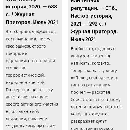
или гипноз
история, 2020. — 688
репутации. — СПб.,
с. / Журнал
Нестор-история,
Пригород. Июль 2021
2021. — 292 с. /
Журнал Пригород.
Это сборник документов,
воспоминаний, писем,
Июль 2021
касающихся, строго
Вообще-то, подобную
говоря, не
книгу я и сам хотел
народничества, а одной
написать. Когда-то.
его ветви —
Теперь, когда эту книгу
террористической,
««Певец свободы», или
народовольческой.
гипноз репутации»
Гефтер стал делать эту
прочел — расхотел.
антологию накануне
Сейчас объясню, почему
своего активного участия
хотел и почему расхотел.
в диссидентском
Хотел, потому что
движении, накануне
раздражает культ
создания самиздатского
личностей в русской