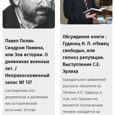
Обсуждение книги :
Павел Полян.
Гуданец Н. Л. «Певец
Синдром Пимена,
свободы», или
или Зов истории. О
гипноз репутации.
дневниках военных
Выступление С.Е.
лет. /
Эрлиха
Неприкосновенный
Скандальное заявление
запас № 137
русского писателя из
Систематика эго-
Латвии Н.Л. Гуданца о
документов и дневники
том, что Пушкин не
как исторический
является поэтическим
источник. Устная
гением находится за