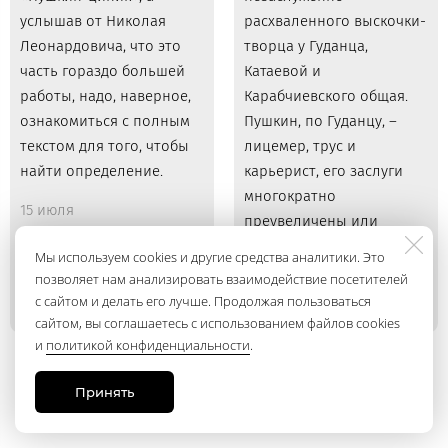
услышав от Николая
расхваленного выскочки-
Леонардовича, что это
творца у Гуданца,
часть гораздо большей
Катаевой и
работы, надо, наверное,
Карабчиевского общая.
ознакомиться с полным
Пушкин, по Гуданцу, –
текстом для того, чтобы
лицемер, трус и
найти определение.
карьерист, его заслуги
многократно
15 июля
преувеличены или
придуманы.
Мы используем cookies и другие средства аналитики. Это
позволяет нам анализировать взаимодействие посетителей
15 июля
с сайтом и делать его лучше. Продолжая пользоваться
сайтом, вы соглашаетесь с использованием файлов cookies
и
политикой конфиденциальности
.
Принять