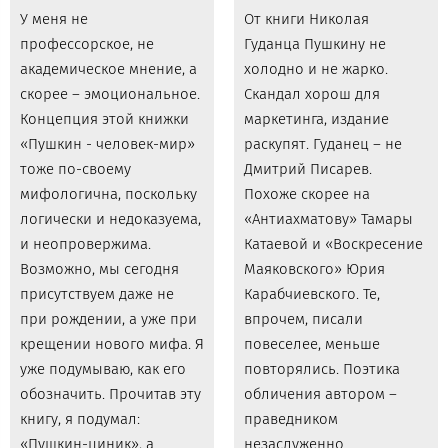
У меня не
От книги Николая
профессорское, не
Гуданца Пушкину не
академическое мнение, а
холодно и не жарко.
скорее – эмоциональное.
Скандал хорош для
Концепция этой книжки
маркетинга, издание
«Пушкин - человек-мир»
раскупят. Гуданец – не
тоже по-своему
Дмитрий Писарев.
мифологична, поскольку
Похоже скорее на
логически и недоказуема,
«Антиахматову» Тамары
и неопровержима.
Катаевой и «Воскресение
Возможно, мы сегодня
Маяковского» Юрия
присутствуем даже не
Карабчиевского. Те,
при рождении, а уже при
впрочем, писали
крещении нового мифа. Я
повеселее, меньше
уже подумываю, как его
повторялись. Поэтика
обозначить. Прочитав эту
обличения автором –
книгу, я подумал:
праведником
«Пушкин-циник», а
незаслуженно