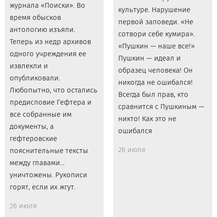
журнала «Поиски». Во
культуре. Нарушение
время обысков
первой заповеди. «Не
антологию изъяли.
сотвори себе кумира».
Теперь из недр архивов
«Пушкин — наше все!»
одного учреждения ее
Пушкин — идеал и
извлекли и
образец человека! Он
опубликовали.
никогда не ошибался!
Любопытно, что остались
Всегда был прав, кто
предисловие Гефтера и
сравнится с Пушкиным —
все собранные им
никто! Как это не
документы, а
ошибался
гефтеровские
26 июля
пояснительные тексты
между главами…
уничтожены. Рукописи
горят, если их жгут.
26 июля