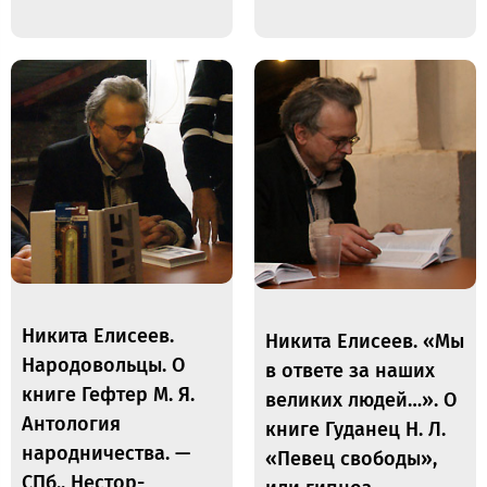
Никита Елисеев.
Никита Елисеев. «Мы
Народовольцы. О
в ответе за наших
книге Гефтер М. Я.
великих людей…». О
Антология
книге Гуданец Н. Л.
народничества. —
«Певец свободы»,
СПб., Нестор-