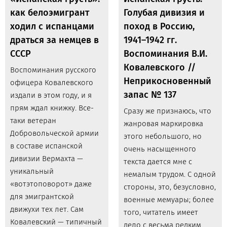
как белоэмигрант
Голубая дивизия и
ходил с испанцами
поход в Россию,
драться за немцев в
1941–1942 гг.
СССР
Воспоминания В.И.
Ковалевского //
Воспоминания русского
Неприкосновенный
офицера Ковалевского
запас № 137
издали в этом году, и я
прям ждал книжку. Все-
Сразу же признаюсь, что
таки ветеран
жанровая маркировка
Добровольческой армии
этого небольшого, но
в составе испанской
очень насыщенного
дивизии Вермахта —
текста дается мне с
уникальный
немалым трудом. С одной
«вотэтоповорот» даже
стороны, это, безусловно,
для эмигрантской
военные мемуары; более
движухи тех лет. Сам
того, читатель имеет
Ковалевский — типичный
дело с весьма редким