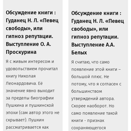
Обсуждение книги :
Обсуждение книги :
Гуданец Н. Л. «Певец
Гуданец Н. Л. «Певец
свободы», или
свободы», или
гипноз репутации.
гипноз репутации.
Выступление О. А.
Выступление А.А.
Проскурина
Белых
Я с живым интересом и
Я считаю, что само
удовольствием прочитал
появление этой книги –
книгу Николая
большой плюс. Не
Леонардовича. Её
потому, что я согласен с
значение явно выходит
большинством
за пределы биографии
утверждений автора.
Пушкина и пушкинской
Скорее наоборот. Но
эпохи (сам автор этого не
само появление такой
скрывает). Пушкин
книги - признак
рассматривается как
сохраняющегося