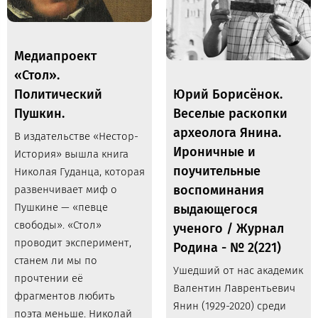
Медиапроект
«Стол».
Политический
Юрий Борисёнок.
Пушкин.
Веселые раскопки
археолога Янина.
В издательстве «Нестор-
Ироничные и
История» вышла книга
поучительные
Николая Гуданца, которая
воспоминания
развенчивает миф о
Пушкине — «певце
выдающегося
свободы». «Стол»
ученого / Журнал
проводит эксперимент,
Родина - № 2(221)
станем ли мы по
Ушедший от нас академик
прочтении её
Валентин Лаврентьевич
фрагментов любить
Янин (1929-2020) среди
поэта меньше. Николай