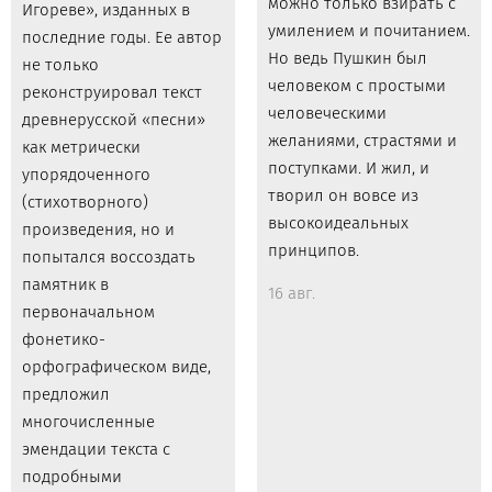
можно только взирать с
Игореве», изданных в
умилением и почитанием.
последние годы. Ее автор
Но ведь Пушкин был
не только
человеком с простыми
реконструировал текст
человеческими
древнерусской «песни»
желаниями, страстями и
как метрически
поступками. И жил, и
упорядоченного
творил он вовсе из
(стихотворного)
высокоидеальных
произведения, но и
принципов.
попытался воссоздать
памятник в
16 авг.
первоначальном
фонетико-
орфографическом виде,
предложил
многочисленные
эмендации текста с
подробными