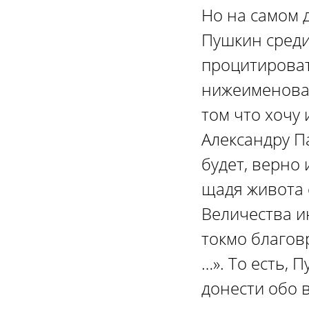
Но на самом д
Пушкин среди
процитироват
нижеименован
том что хочу
Александру П
будет, верно
щадя живота 
Величества ин
токмо благов
…». То есть, 
донести обо 