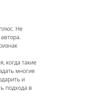
плюс. Не
 автора.
признак
и
я, когда такие
издать многие
одарить и
ть подхода в