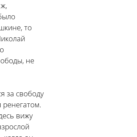
ж,
 было
шкине, то
Николай
ко
ободы, не
я за свободу
л ренегатом.
здесь вижу
взрослой