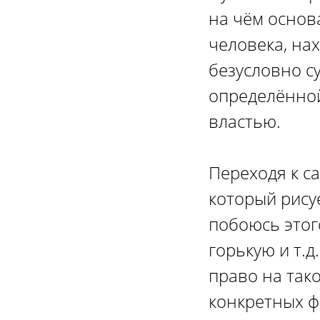
на чём основ
человека, на
безусловно с
определённой
властью.
Переходя к са
который рисуе
побоюсь этого
горькую и т.д
право на так
конкретных ф