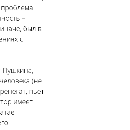
, проблема
нность –
иначе, был в
ениях с
т Пушкина,
 человека (не
 ренегат, пьет
втор имеет
атает
его