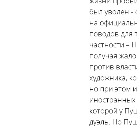
жизни пробыл
был уволен - 
на официальн
поводов для 
частности – Н
получая жало
против власт
художника, к
но при этом 
иностранных 
которой у Пу
дуэль. Но Пуш