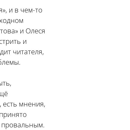
», и в чем-то
сходном
това» и Олеся
стрить и
дит читателя,
блемы.
ыть,
ещё
, есть мнения,
 принято
о провальным.