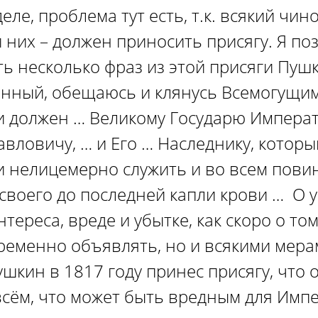
еле, проблема тут есть, т.к. всякий чин
 них – должен приносить присягу. Я по
ь несколько фраз из этой присяги Пушк
ный, обещаюсь и клянусь Всемогущим
 и должен … Великому Государю Импера
авловичу, … и Его … Наследнику, котор
 и нелицемерно служить и во всем пови
своего до последней капли крови … О 
тереса, вреде и убытке, как скоро о то
ременно объявлять, но и всякими мер
Пушкин в 1817 году принес присягу, что 
всём, что может быть вредным для Имп