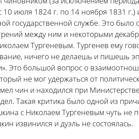
 чиновником (за исключением периода,
с 10 июля 1824 г. по 14 ноября 1831 г.)
ой государственной службе. Это было 
трений между ним и некоторыми декабр
иколаем Тургеневым. Тургенев ему гово
вание, ничего не делаешь и пишешь э
и». Это большой вопрос о взаимоотно
оторый не мог удержаться от политичес
имел чин и находился при Министерств
дел. Такая критика было одной из прич
шкина с Николаем Тургеневым чуть не 
кин извинился и дуэль не состоялась.