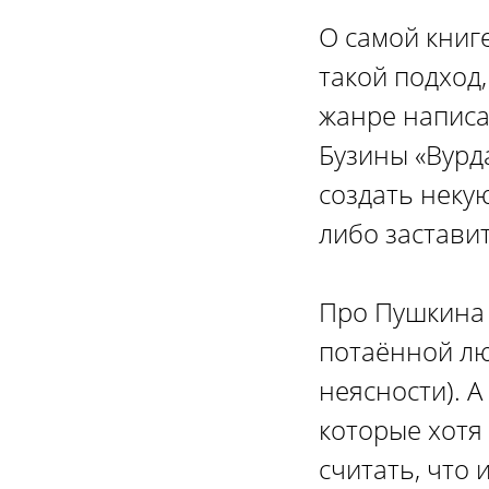
О самой книге
такой подход
жанре написа
Бузины «Вурд
создать некую
либо застави
Про Пушкина 
потаённой лю
неясности). А
которые хотя
считать, что