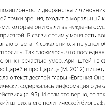
ппозиционности дворянства и чиновник
оей точки зрения, входит в моральный 
ями, которые они были вынуждены осущ
 присягой. В связи с этим у меня есть во
знаю ответа. К сожалению, я не успел о
просить. Так сложилось, что последняя
.к. он, к несчастью, умер. Аринштейн в 
ро Царей и про Цариц» (М. 2012) пишет
олаю текст десятой главы «Евгения Оне
тически, содержалась информация о дек
йствиях (с. 95). И если это верно, то т
кий штрих в его политической биографи