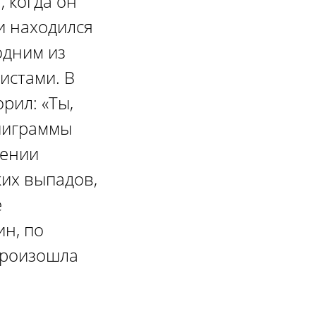
 когда он
 и находился
одним из
истами. В
рил: «Ты,
пиграммы
шении
ких выпадов,
е
ин, по
произошла