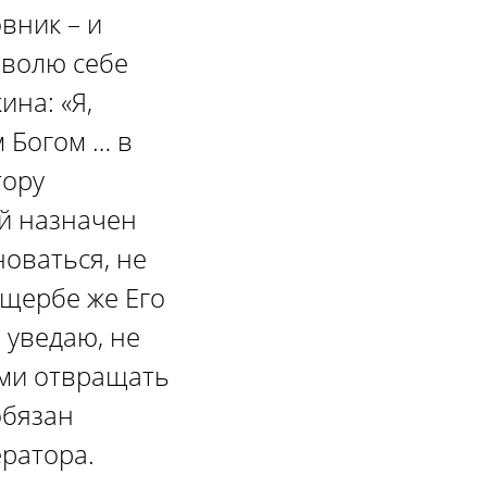
овник – и
зволю себе
ина: «Я,
 Богом … в
тору
ый назначен
новаться, не
ущербе же Его
м уведаю, не
ами отвращать
обязан
ератора.