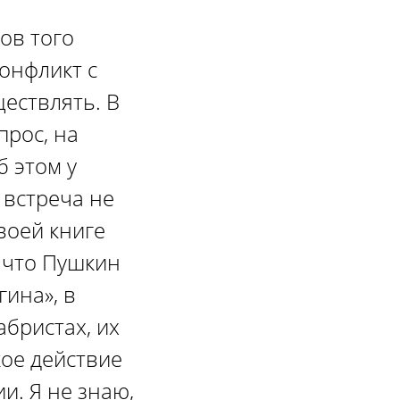
ов того
конфликт с
ествлять. В
прос, на
б этом у
 встреча не
своей книге
, что Пушкин
гина», в
абристах, их
акое действие
и. Я не знаю,