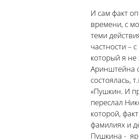
И сам факт о
времени, с м
теми действи
частности – с
который я не 
Аринштейна с
состоялась, т
«Пушкин. И п
переслал Ник
которой, фак
фамилиях и де
Пушкина - яр