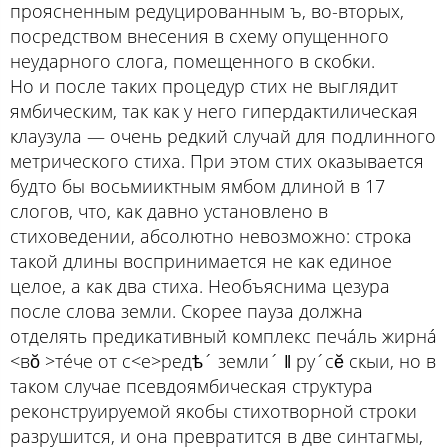
проясненным редуцированным ъ, во-вторых,
посредством внесения в схему опущенного
неударного слога, помещенного в скобки.
Но и после таких процедур стих не выглядит
ямбическим, так как у него гипердактилическая
клаузула — очень редкий случай для подлинного
метрического стиха. При этом стих оказывается
будто бы восьмииктным ямбом длиной в 17
слогов, что, как давно установлено в
стиховедении, абсолютно невозможно: строка
такой длины воспринимается не как единое
целое, а как два стиха. Необъяснима цезура
после слова земли. Скорее пауза должна
отделять предикативный комплекс печáль жирнá
<вŏ >тéче от с<е>редѣ´ земли´ ǁ ру´сӗ скыи, но в
таком случае псевдоямбическая структура
реконструируемой якобы стихотворной строки
разрушится, и она превратится в две синтагмы,