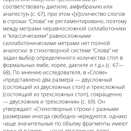
соответствовать дактилю, амфибрахию или
анапесту)» (с. 67), при этом «[к]оличество слогов
в строках “Слова” не регламентировано, поэтому
между метрами неравносложной силлаботоники
и “классическими” равносложными
силлаботоническими метрами нет полной
аналогии: в стихотворной системе “Слова” не
задан выбор определенного количества стоп в
формальных ямбе, хорее, дактиле и т.д.» (с. 67—
68). По мнению исследователя, в «Слове»
«представлено два размера — двусложный
(состоящий из двусложных стоп) и трехсложный
(состоящий из трехсложных стоп), сокращенно
— двусложник и трехсложник» (с. 69). Он
утверждает: «Стихотворные строки с разными
размерами иногда свободно чередуются, однако
чаще значительные по объему фрагменты имеют
единый размер — чаще двусложник, реже