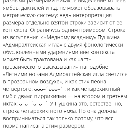
разными размерами никакое выделение хореев,
ямбов, дактилей и т.д. не может образовывать
метрическую систему: ведь интерпретация
размера отдельно взятой строки зависит от ее
контекста. Ограничусь одним примером. Строка
из вступления к «Медному всаднику» Пушкина
«Адмиралтейская игла» с двумя фонологически
обусловленными ударениями вне контекста
может быть трактована и как часть
прозаического высказывания наподобие
«Летними ночами Адмиралтейская игла светится
в прозрачном воздухе», и как стих пеона
четвертого: ᴗᴗᴗ–´ᴗᴗᴗ–´ , и как четырехиктный
ямб с двумя пиррихиями — на втором и третьем
иктах: ᴗ–ᴗ–´ᴗ–ᴗ–´. У Пушкина это, естественно,
строка четырехиктного ямба. Но она должна
восприниматься так только потому, что вся
поэма написана этим размером.