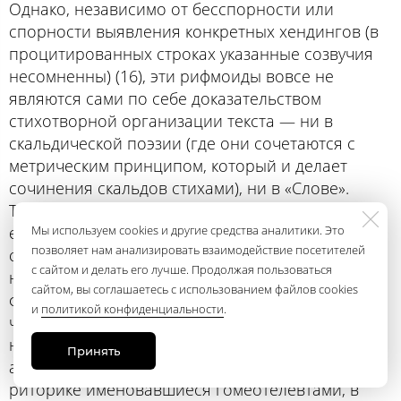
Однако, независимо от бесспорности или
спорности выявления конкретных хендингов (в
процитированных строках указанные созвучия
несомненны) (16), эти рифмоиды вовсе не
являются сами по себе доказательством
стихотворной организации текста — ни в
скальдической поэзии (где они сочетаются с
метрическим принципом, который и делает
сочинения скальдов стихами), ни в «Слове».
Таковыми они стали бы лишь в одном случае:
если бы регулярно маркировали окончания
Мы используем cookies и другие средства аналитики. Это
позволяет нам анализировать взаимодействие посетителей
строк, то есть если бы были рифмами в самом
с сайтом и делать его лучше. Продолжая пользоваться
непосредственном смысле слова. Но такой
сайтом, вы соглашаетесь с использованием файлов cookies
функции они не выполняют. Хендинги не более
и
политикой конфиденциальности
.
чем сопутствующий признак стиха — не
необходимый и не достаточный. Отчасти
Принять
аналогичные созвучия-рифмоиды, в греческой
риторике именовавшиеся гомеотелевтами, в