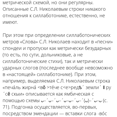
метрической схемой, но они регулярны.
Описанные С.Л. Николаевым строки никакого
отношения к силлаботонике, естественно, не
имеют.
При этом при определении силлаботонических
метров «Слова» С.Л. Николаев находит в «песни»
спондеи и пропуски как метрически безударных
(то есть, по сути, дольниковые, а не
силлаботонические стихи), так и метрически
ударных слогов (последнее вообще невозможно
в «настоящей» силлаботонике). При этом,
например, выделяемая С.Л. Николаевым строка
«печáль жирнá <вŏ >тéче с<е>редѣ´ земли´ ǁ ру
´сӗ скыи» описывается как ямбическая с
помощью схемы ᴗ–´ᴗ–´ᴗ–´ᴗ–ᴗ–´ᴗ–´(ᴗ)–´ᴗ–ᴗ (с.
71). Подгонка осуществляется, во-первых,
посредством эмендации — вставки слога -вóс