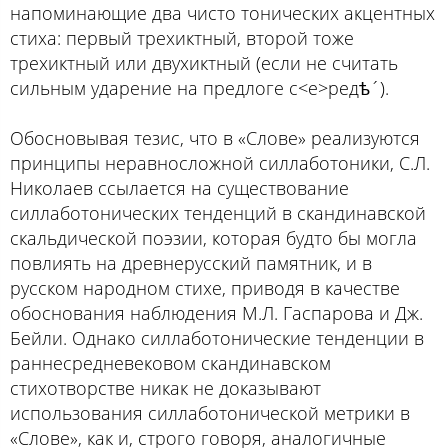
напоминающие два чисто тонических акцентных
стиха: первый трехиктный, второй тоже
трехиктный или двухиктный (если не считать
сильным ударение на предлоге с<е>редѣ´).
Обосновывая тезис, что в «Слове» реализуются
принципы неравносложной силлаботоники, С.Л.
Николаев ссылается на существование
силлаботонических тенденций в скандинавской
скальдической поэзии, которая будто бы могла
повлиять на древнерусский памятник, и в
русском народном стихе, приводя в качестве
обоснования наблюдения М.Л. Гаспарова и Дж.
Бейли. Однако силлаботонические тенденции в
раннесредневековом скандинавском
стихотворстве никак не доказывают
использования силлаботонической метрики в
«Слове», как и, строго говоря, аналогичные