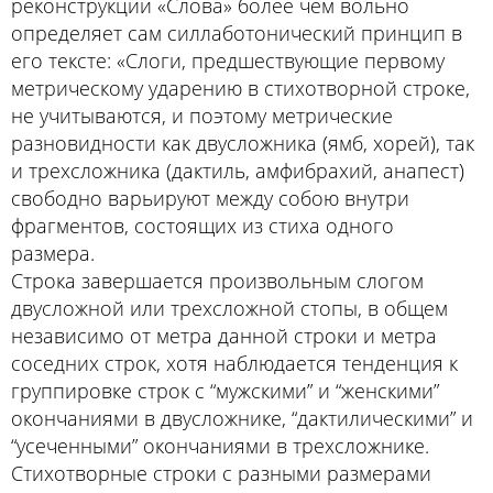
реконструкции «Слова» более чем вольно
определяет сам силлаботонический принцип в
его тексте: «Слоги, предшествующие первому
метрическому ударению в стихотворной строке,
не учитываются, и поэтому метрические
разновидности как двусложника (ямб, хорей), так
и трехсложника (дактиль, амфибрахий, анапест)
свободно варьируют между собою внутри
фрагментов, состоящих из стиха одного
размера.
Строка завершается произвольным слогом
двусложной или трехсложной стопы, в общем
независимо от метра данной строки и метра
соседних строк, хотя наблюдается тенденция к
группировке строк с “мужскими” и “женскими”
окончаниями в двусложнике, “дактилическими” и
“усеченными” окончаниями в трехсложнике.
Стихотворные строки с разными размерами