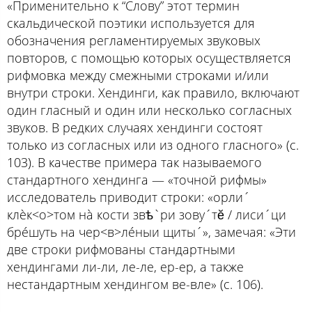
«Применительно к “Слову” этот термин
скальдической поэтики используется для
обозначения регламентируемых звуковых
повторов, с помощью которых осуществляется
рифмовка между смежными строками и/или
внутри строки. Хендинги, как правило, включают
один гласный и один или несколько согласных
звуков. В редких случаях хендинги состоят
только из согласных или из одного гласного» (с.
103). В качестве примера так называемого
стандартного хендинга — «точной рифмы»
исследователь приводит строки: «орли´
клèк<о>том нà кости звѣ`ри зову´тĕ / лиси´ци
брéшуть на чер<в>лéныи щиты´», замечая: «Эти
две строки рифмованы стандартными
хендингами ли-ли, ле-ле, ер-ер, а также
нестандартным хендингом ве-вле» (с. 106).