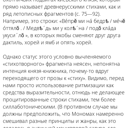
прямо называет древнерусскими стихами, как и
ряд летописных фрагментов (с. 75—92).
Например, это строки: «Вéпрĕ ми нá бедрѣ / мéчĕ
óттялŏ . / Медвѣ´дь ми у колѣ´на / подŏ клáда
укуси´лŏ », в которых якобы сменяют друг друга
дактиль, хорей и ямб и опять хорей.
Однако статус этого условно вычленяемого
«стихотворного» фрагмента неясен, непонятна
интенция князя-книжника, почему-то вдруг
переходящего от прозы к «стиху». Видимо, перед
нами просто использование ритмизации как
средства выразительности, отнюдь не делающее
процитированные строки стихами, тем более
силлаботоническими. (В противном случае мы
должны предположить, что Мономах намеренно
смешивал разные принципы и жанры, как это
делалось в античной менипповой сатуре, где