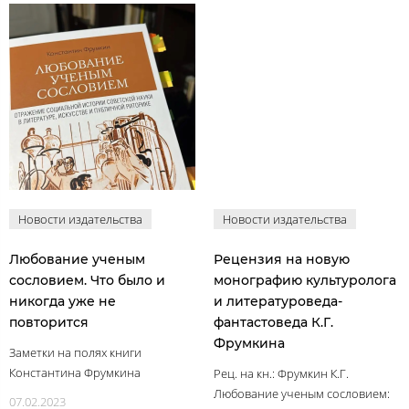
Новости издательства
Новости издательства
Любование ученым
Рецензия на новую
сословием. Что было и
монографию культуролога
никогда уже не
и литературоведа-
повторится
фантастоведа К.Г.
Фрумкина
Заметки на полях книги
Константина Фрумкина
Рец. на кн.: Фрумкин К.Г.
Любование ученым сословием:
07.02.2023