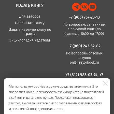
ИЗДАТЬ КНИГУ
Для авторов
+7 (965) 757-23-13
Напечатать книгу
По вопросам, связанным
с покупкой книг (по
Издать научную книгу по
гранту
будням с 10:00 до 17:00)
Энциклопедия издателя
+7 (960) 243-32-82
По вопросам оптовых
закупок
pr@nestorbook.ru
+7 (812) 983-03-74, +7
(812) 235 15 86
Мы используем cookies и другие средства аналитики. Это
По вопросам издания
позволяет нам анализировать взаимодействие посетителей
книг
(по будням с 10:00 до
с сайтом и делать его лучше. Продолжая пользоваться
17:00)
сайтом, вы соглашаетесь с использованием файлов cookies
и
политикой конфиденциальности
.