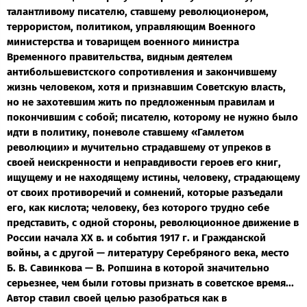
талантливому писателю, ставшему революционером,
террористом, политиком, управляющим Военного
министерства и товарищем военного министра
Временного правительства, видным деятелем
антибольшевистского сопротивления и закончившему
жизнь человеком, хотя и признавшим Советскую власть,
но не захотевшим жить по предложенным правилам и
покончившим с собой; писателю, которому не нужно было
идти в политику, поневоле ставшему «Гамлетом
революции» и мучительно страдавшему от упреков в
своей неискренности и неправдивости героев его книг,
ищущему и не находящему истины, человеку, страдающему
от своих противоречий и сомнений, которые разъедали
его, как кислота; человеку, без которого трудно себе
представить, с одной стороны, революционное движение в
России начала ХХ в. и события 1917 г. и Гражданской
войны, а с другой — литературу Серебряного века, место
Б. В. Савинкова — В. Ропшина в которой значительно
серьезнее, чем были готовы признать в советское время...
Автор ставил своей целью разобраться как в