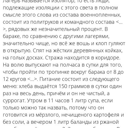
Лагерь называется изолятор, то есть люди,
подлежащие изоляции с этого света в полном
смысле этого слова из состава военнопленных,
состоит из политруков и командного состава <…
>, рядовых же незначительный процент. В
бараке, по сравнению с другими лагерями,
значительно чище, но всё же вошь и клоп гуляют
в открытую. Спят на жёстких деревянных койках,
на голых досках. Стража находится в коридоре.
На волю выпускают на полчаса в сутки для того,
чтобы пройти по тропинке вокруг барака от 8 до
12 кругов <…>. Питание состоит из следующего
меню: хлеба выдаётся 150 граммов в сутки один
раз на весь день, причём и он не чистый, а
суррогат. Утром в 11 часов 1 литр супа, если
только можно так назвать, потому что он
готовится из мёрзлого, нечищеного картофеля и
без соли, а вечером 1 литр баланды из ржаной