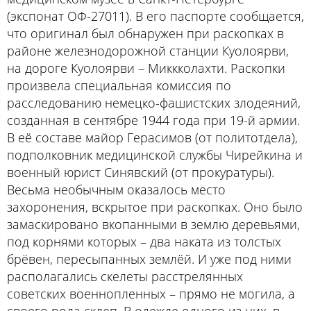
(экспонат ОФ-27011). В его паспорте сообщается,
что оригинал был обнаружен при раскопках в
районе железнодорожной станции Куолоярви,
на дороге Куолоярви – Миккколахти. Раскопки
произвела специальная комиссия по
расследованию немецко-фашистских злодеяний,
созданная в сентябре 1944 года при 19-й армии.
В её составе майор Герасимов (от политотдела),
подполковник медицинской службы Чирейкина и
военный юрист Синявский (от прокуратуры).
Весьма необычным оказалось место
захоронения, вскрытое при раскопках. Оно было
замаскировано вкопанными в землю деревьями,
под корнями которых – два наката из толстых
брёвен, пересыпанных землёй. И уже под ними
располагались скелеты расстрелянных
советских военнопленных – прямо не могила, а
своего рода склеп. В одежде одного из них, в