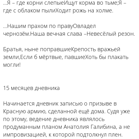
…Я – где корни слепыеИщут корма во тьме;Я –
где с облаком пылиХодит рожь на холме.
…Нашим прахом по правуОвладел
чернозём.Наша вечная слава –Невесёлый резон.
Братья, ныне поправшиеКрепость вражьей
земли,Если б мёртвые, павшиеХоть бы плакать
могли!
15 месяцев дневника
Начинается дневник записью о призыве в
Красную армию, сделанной ещё дома. Судя уже
по этому, ведение дневника являлось
продуманным планом Анатолия Галибина, а не
импровизацией, к которой подтолкнул плен.