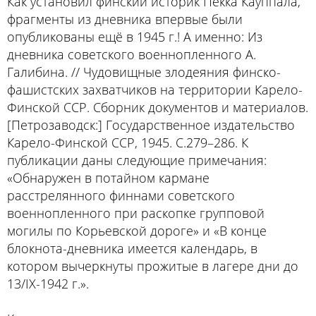
Как установил финский историк Пекка Кауппала,
фрагменты из дневника впервые были
опубликованы ещё в 1945 г.! А именно: Из
дневника советского военнопленного А.
Галибина. // Чудовищные злодеяния финско-
фашистских захватчиков на территории Карело-
Финской ССР. Сборник документов и материалов.
[Петрозаводск:] Государственное издательство
Карело-Финской ССР, 1945. С.279–286. К
публикации даны следующие примечания:
«Обнаружен в потайном кармане
расстрелянного финнами советского
военнопленного при раскопке групповой
могилы по Корьевской дороге» и «В конце
блокнота-дневника имеется календарь, в
котором вычеркнуты прожитые в лагере дни до
13/IX-1942 г.».