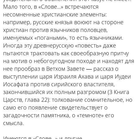
Мало того, в «Слове...» встречаются
несомненные христианские элементы:
например, русские князья воюют на стороне
христиан против язычников половцев,
именуемых «погаными», то есть язычниками.
Иногда эту древнерусскую «повесть» даже
пытаются трактовать как своеобразную притчу
на мотив о небогоугодном походе и находят для
нее прообраз в Ветхом Завете ― рассказ о
выступлении царя Израиля Ахава и царя Иудеи
Иосафата против сирийского властителя,
закончившийся их полным разгромом (3 Книга
Царств, глава 22): толкование сомнительное, но
само его появление свидетельствует о
загадочности памятника, о «темноте» его
смысла.
Имеются в «Слове...» и другие