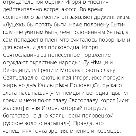
отрицательной оценки Игоря в «песни»
действительно встречаются. Во время
солнечного затмения он заявляет дружинникам:
«Луцежъ бы потяту быти, неже полонену быти»
(«лучше убитым быть, чем полоненным быть»), а
сам попадает в плен, что считалось позорным и
для воина, и для полководца. Игоря
Святославича за понесенное поражение
осуждают окрестные народы: «Ту Нѣмци и
Венедици, ту Греци и Морава поютъ славу
Святъславлю, кають князя Игоря, иже погрузи
жиръ во днѣ Каялы рѣкы Половецкїя, рускаго
злата насыпаша» («Тут немцы и венецианцы, тут
греки и чехи поют славу Святославу, корят [или:
жалеют] князя Игоря, который погрузил
богатство на дно Каялы, реки половецкой,
русское золото насыпал»). Правда, это
«внешняя» точка зрения, мнение иноземцев.