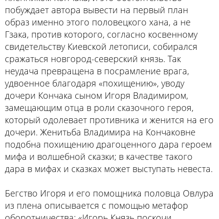
побуждает автора вывести на первый план
образ именно этого половецкого хана, а не
Гзака, против которого, согласно косвенному
свидетельству Киевской летописи, собирался
сражаться новгород-северский князь. Так
неудача превращена в посрамление врага,
удвоенное благодаря «похищению», уводу
дочери Кончака сыном Игоря Владимиром,
замещающим отца в роли сказочного героя,
который одолевает противника и женится на его
дочери. Женитьба Владимира на Кончаковне
подобна похищению драгоценного дара героем
мифа и волшебной сказки; в качестве такого
дара в мифах и сказках может выступать невеста.
Бегство Игоря и его помощника половца Овлура
из плена описывается с помощью метафор
оборотничества: «Игорь Князь поскочи