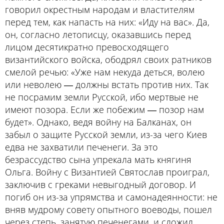
говорил окрестным народам и властителям
перед тем, как напасть на них: «Иду на вас». Да,
он, согласно летописцу, оказавшись перед
лицом десятикратно превосходящего
византийского войска, ободрял своих ратников
смелой речью: «Уже нам некуда деться, волею
или неволею ― должны встать против них. Так
не посрамим земли Русской, ибо мертвые не
имеют позора. Если же побежим ― позор нам
будет». Однако, ведя войну на Балканах, он
забыл о защите Русской земли, из-за чего Киев
едва не захватили печенеги. За это
безрассудство сына упрекала мать княгиня
Ольга. Войну с Византией Святослав проиграл,
заключив с греками невыгодный договор. И
погиб он из-за упрямства и самонадеянности: не
вняв мудрому совету опытного воеводы, пошел
через степь, занятую печенегами, и сложил