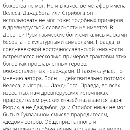
божества не мог. Но и в качестве метафор имена
Велеса, Даждьбога или Стрибога он
использовать не мог тоже: подобных примеров
в древнерусской словесности не имеется. В
Древней Руси языческие боги считались масками
бесов, а не культурными символами. Правда, в
средневековой восточнославянской книжности
встречаются несколько примеров трактовки этих
богов как прославленных героев,
обожествленных невеждами. В таком случае, по
мнению автора, Боян — действительно потомок
Велеса, а Игорь ― Даждьбога. Правда, во всех
известных нам древнерусских источниках
прародителем русских князей называется варяг
Рюрик, а не Даждьбог, да и Стрибог никак не мог
быть в буквальном смысле прародителем,
«дедом» ветров. Общепризнанного и
убедительного объяснения этот казус не имеет.