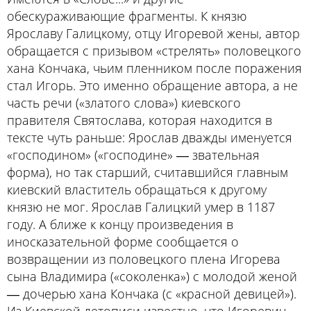
обескураживающие фрагменты. К князю
Ярославу Галицкому, отцу Игоревой жены, автор
обращается с призывом «стрелять» половецкого
хана Кончака, чьим пленником после поражения
стал Игорь. Это именно обращение автора, а не
часть речи («златого слова») киевского
правителя Святослава, которая находится в
тексте чуть раньше: Ярослав дважды именуется
«господином» («господине» ― звательная
форма), но так старший, считавшийся главным
киевский властитель обращаться к другому
князю не мог. Ярослав Галицкий умер в 1187
году. А ближе к концу произведения в
иносказательной форме сообщается о
возвращении из половецкого плена Игорева
сына Владимира («соколенка») с молодой женой
― дочерью хана Кончака (с «красной девицей»).
Из Киевской летописи известно, что Игоревич