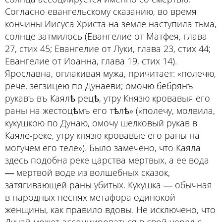
Согласно евангельскому сказанию, во время
кончины Иисуса Христа на земле наступила тьма,
солнце затмилось (Евангелие от Матфея, глава
27, стих 45; Евангелие от Луки, глава 23, стих 44;
Евангелие от Иоанна, глава 19, стих 14).
Ярославна, оплакивая мужа, причитает: «полечю,
рече, зегзицею по Дунаеви; омочю бебрянъ
рукавъ въ Каялѣ рецѣ, утру Князю кровавыя его
раны на жестоцѣмъ его тѣлѣ» («полечу, молвила,
кукушкою по Дунаю, омочу шелковый рукав в
Каяле-реке, утру князю кровавые его раны на
могучем его теле»). Было замечено, что Каяла
здесь подобна реке царства мертвых, а ее вода
― мертвой воде из волшебных сказок,
затягивающей раны убитых. Кукушка ― обычная
в народных песнях метафора одинокой
женщины, как правило вдовы. Не исключено, что
Дунай может ассоциироваться в свой черед с