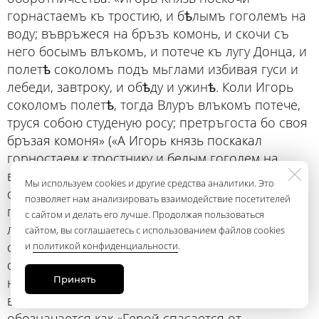
горнастаемъ къ тростию, и бѣлымъ гоголемъ на
воду; въвръжеся на бръзъ комонь, и скочи съ
него босымъ влъкомъ, и потече къ лугу Донца, и
полетѣ соколомъ подъ мьглами избивая гуси и
лебеди, завтроку, и обѣду и ужинѣ. Коли Игорь
соколомъ полетѣ, тогда Влуръ влъкомъ потече,
труся собою студеную росу; претръгоста бо своя
бръзая комоня» («А Игорь князь поскакал
горностаем к тростнику и белым гоголем на
воду. Вскочил на борзого коня и соскочил с него
Мы используем cookies и другие средства аналитики. Это
серым волком. И побежал к излучине Донца, и
позволяет нам анализировать взаимодействие посетителей
полетел соколом под облаками, избивая гусей и
с сайтом и делать его лучше. Продолжая пользоваться
лебедей к завтраку, и обеду, и ужину. Коли Игорь
сайтом, вы соглашаетесь с использованием файлов cookies
соколом полетел, тогда Овлур волком побежал,
и
политикой конфиденциальности
.
стряхивая собою студеную росу: оба ведь
Принять
надорвали своих борзых коней»). Это мотив
волшебной сказки, который в фольклористике
обозначается как «Герой спасается от