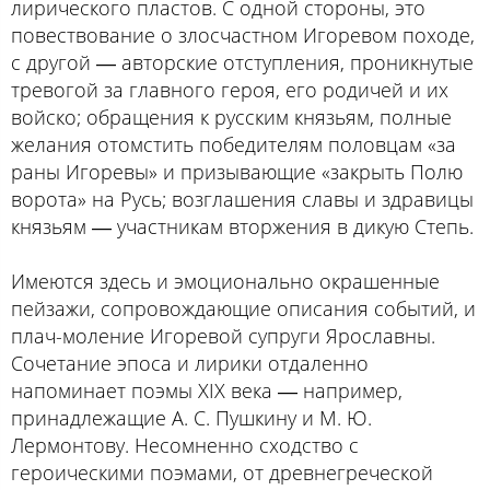
лирического пластов. С одной стороны, это
повествование о злосчастном Игоревом походе,
с другой ― авторские отступления, проникнутые
тревогой за главного героя, его родичей и их
войско; обращения к русским князьям, полные
желания отомстить победителям половцам «за
раны Игоревы» и призывающие «закрыть Полю
ворота» на Русь; возглашения славы и здравицы
князьям ― участникам вторжения в дикую Степь.
Имеются здесь и эмоционально окрашенные
пейзажи, сопровождающие описания событий, и
плач-моление Игоревой супруги Ярославны.
Сочетание эпоса и лирики отдаленно
напоминает поэмы XIX века ― например,
принадлежащие А. С. Пушкину и М. Ю.
Лермонтову. Несомненно сходство с
героическими поэмами, от древнегреческой