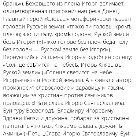
брань»). Бежавшего из плена Игоря величает
олицетворенная приграничная река Донец.
Главный герой «Слова...» метафорически назван
головой Русской земли: «тяжко ти головы, кромѣ
плечю; зло ти тѣлу, кромѣ головы, Руской земли
безъ Игоря» («Тяжко голове без плеч, беда телу
без головы ― Русской земле без Игоря»).
Вернувшийся из плена Игорь уподоблен солнцу:
«Солнце свѣтится на небесѣ, Игорь Князь въ
Руской земли» («Солнце светится на небе ―
Игорь-князь в Русской земле»). А в финале автор
произносит славословие и здравицу князьям,
воюющим за христиан против язычников
половцев: «Пѣти слава Игорю Святъславлича.
Буй туру Всеволодѣ, Владiмиру Игоревичу.
Здрави Князи и дружина, побарая за христьяны
на поганыя плъкы. Княземъ слава а дружинѣ
Аминь» («Петь: „Слава Игорю Святославичу, Буй