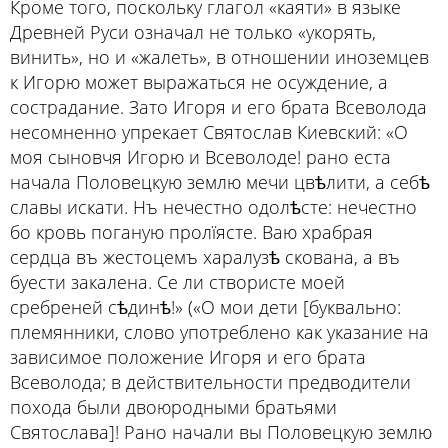
Кроме того, поскольку глагол «каяти» в языке
Древней Руси означал не только «укорять,
винить», но и «жалеть», в отношении иноземцев
к Игорю может выражаться не осуждение, а
сострадание. Зато Игоря и его брата Всеволода
несомненно упрекает Святослав Киевский: «О
моя сыновчя Игорю и Всеволоде! рано еста
начала Половецкую землю мечи цвѣлити, а себѣ
славы искати. Нъ нечестно одолѣсте: нечестно
бо кровь поганую пролїясте. Ваю храбрая
сердца въ жестоцемъ харалузѣ скована, а въ
буести закалена. Се ли створисте моей
сребреней сѣдинѣ!» («О мои дети [буквально:
племянники, слово употреблено как указание на
зависимое положение Игоря и его брата
Всеволода; в действительности предводители
похода были двоюродными братьями
Святослава]! Рано начали вы Половецкую землю