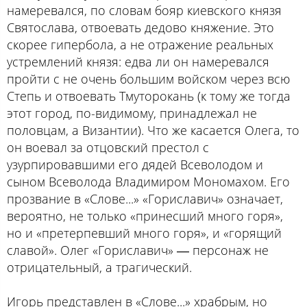
намеревался, по словам бояр киевского князя
Святослава, отвоевать дедово княжение. Это
скорее гипербола, а не отражение реальных
устремлений князя: едва ли он намеревался
пройти с не очень большим войском через всю
Степь и отвоевать Тмуторокань (к тому же тогда
этот город, по-видимому, принадлежал не
половцам, а Византии). Что же касается Олега, то
он воевал за отцовский престол с
узурпировавшими его дядей Всеволодом и
сыном Всеволода Владимиром Мономахом. Его
прозвание в «Слове...» «Гориславич» означает,
вероятно, не только «принесший много горя»,
но и «претерпевший много горя», и «горящий
славой». Олег «Гориславич» ― персонаж не
отрицательный, а трагический.
Игорь представлен в «Слове...» храбрым, но