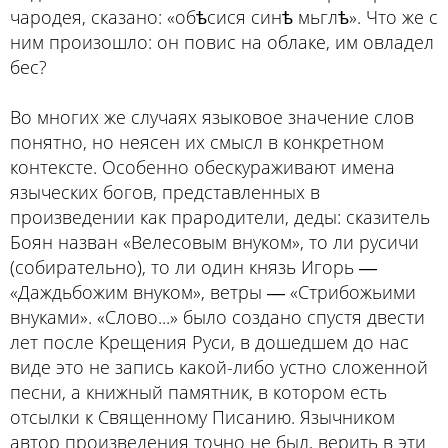
чародея, сказано: «обѣсися синѣ мьглѣ». Что же с
ним произошло: он повис на облаке, им овладел
бес?
Во многих же случаях языковое значение слов
понятно, но неясен их смысл в конкретном
контексте. Особенно обескураживают имена
языческих богов, представленных в
произведении как прародители, деды: сказитель
Боян назван «Велесовым внуком», то ли русичи
(собирательно), то ли один князь Игорь ―
«Даждьбожим внуком», ветры ― «Стрибожьими
внуками». «Слово...» было создано спустя двести
лет после Крещения Руси, в дошедшем до нас
виде это не запись какой-либо устно сложенной
песни, а книжный памятник, в котором есть
отсылки к Священному Писанию. Язычником
автор произведения точно не был, верить в эти