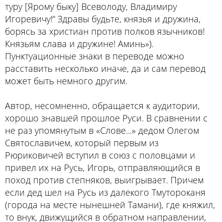
туру [Ярому быку] Всеволоду, Владимиру
Игоревичу!“ Здравы будьте, князья и дружина,
борясь за христиан против полков язычников!
Князьям слава и дружине! Аминь»).
Пунктуационные знаки в переводе можно
расставить несколько иначе, да и сам перевод
может быть немного другим.
Автор, несомненно, обращается к аудитории,
хорошо знавшей прошлое Руси. В сравнении с
не раз упомянутым в «Слове...» дедом Олегом
Святославичем, который первым из
Рюриковичей вступил в союз с половцами и
привел их на Русь, Игорь, отправляющийся в
поход против степняков, выигрывает. Причем
если дед шел на Русь из далекого Тмутороканя
(города на месте нынешней Тамани), где княжил,
то внук, движущийся в обратном направлении,