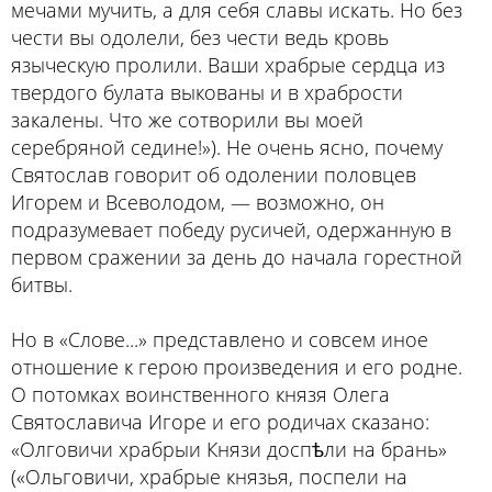
мечами мучить, а для себя славы искать. Но без
чести вы одолели, без чести ведь кровь
языческую пролили. Ваши храбрые сердца из
твердого булата выкованы и в храбрости
закалены. Что же сотворили вы моей
серебряной седине!»). Не очень ясно, почему
Святослав говорит об одолении половцев
Игорем и Всеволодом, — возможно, он
подразумевает победу русичей, одержанную в
первом сражении за день до начала горестной
битвы.
Но в «Слове...» представлено и совсем иное
отношение к герою произведения и его родне.
О потомках воинственного князя Олега
Святославича Игоре и его родичах сказано:
«Олговичи храбрыи Князи доспѣли на брань»
(«Ольговичи, храбрые князья, поспели на