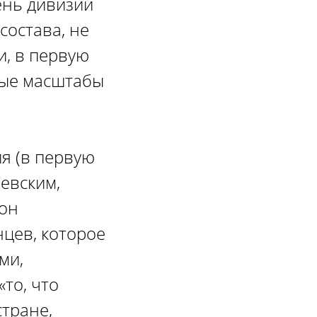
ень дивизии
состава, не
и, в первую
ные масштабы
я (в первую
евским,
 он
цев, которое
ми,
то, что
стране,