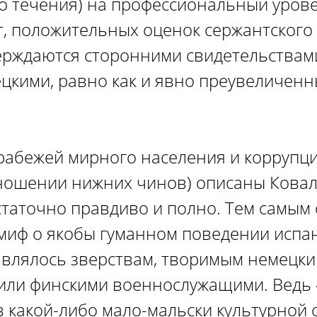
о течения) на профессиональный уров
т, положительных оценок сержантского 
ерждаются сторонними свидетельствам
цкими, равно как и явно преувеличен
.
грабежей мирного населения и коррупци
ношении нижних чинов) описаны Ковал
статочно правдиво и полно. Тем самым
миф о якобы гуманном поведении испан
влялось зверствам, творимым немецки
или финскими военнослужащими. Ведь «
 какой-либо мало-мальски культурной 