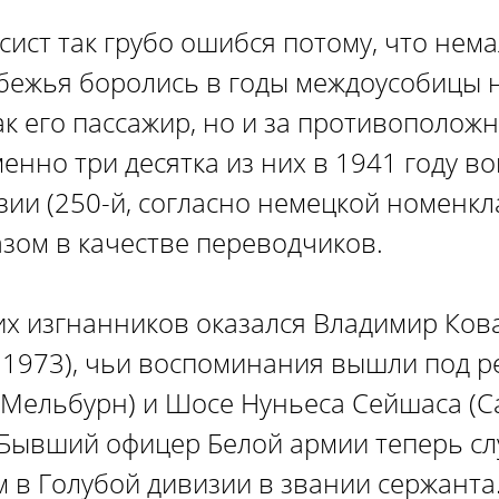
сист так грубо ошибся потому, что нем
убежья боролись в годы междоусобицы н
ак его пассажир, но и за противополож
енно три десятка из них в 1941 году в
зии (250-й, согласно немецкой номенкла
зом в качестве переводчиков.
их изгнанников оказался Владимир Ков
е 1973), чьи воспоминания вышли под 
(Мельбурн) и Шосе Нуньеса Сейшаса (С
 Бывший офицер Белой армии теперь с
 в Голубой дивизии в звании сержанта