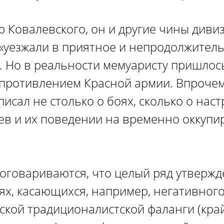
 Ковалевского, он и другие чины диви
 «уезжали в приятное и непродолжител
. Но в реальности мемуаристу пришлос
опротивлением Красной армии. Впроче
исал не столько о боях, сколько о нас
ев и их поведении на временно оккуп
оговариваются, что целый ряд утвержд
х, касающихся, например, негативног
ской традиционалистской фаланги (кра