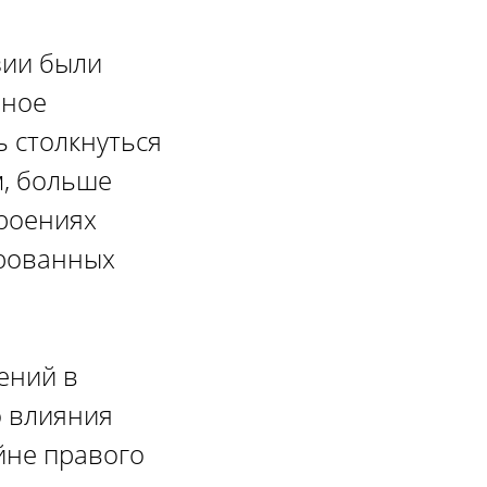
зии были
ьное
ь столкнуться
м, больше
троениях
ированных
ений в
о влияния
йне правого