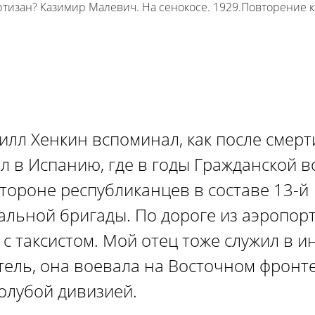
изан? Казимир Малевич. На сенокосе. 1929.Повторение ка
илл Хенкин вспоминал, как после смер
л в Испанию, где в годы Гражданской 
стороне республиканцев в составе 13-й
льной бригады. По дороге из аэропор
с таксистом. Мой отец тоже служил в и
тель, она воевала на Восточном фронте
олубой дивизией.