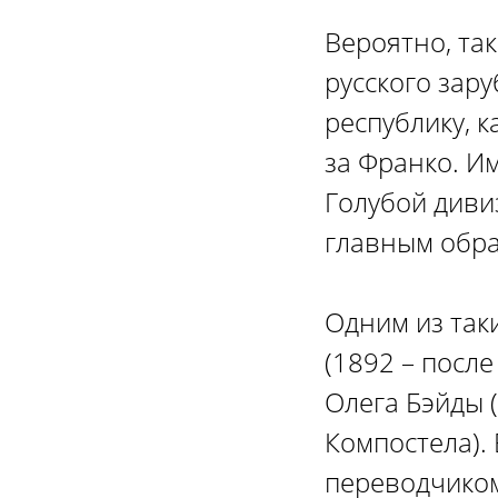
Вероятно, так
русского зар
республику, к
за Франко. Им
Голубой диви
главным обра
Одним из так
(1892 – посл
Олега Бэйды 
Компостела).
переводчиком