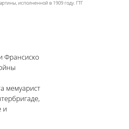
ртины, исполненной в 1909 году. ГТГ
ти Франсиско
войны
та мемуарист
нтербригаде,
 и