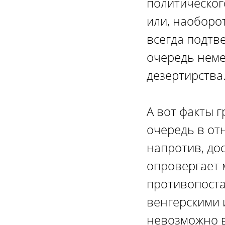
политическог
или, наоборо
всегда подтв
очередь неме
дезертирства
А вот факты 
очередь в от
напротив, до
опровергает 
противопоста
венгерскими 
невозможно в