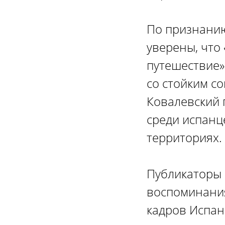
По признанию
уверены, что
путешествие»
со стойким с
Ковалевский п
среди испанц
территориях.
Публикаторы 
воспоминания
кадров Испан