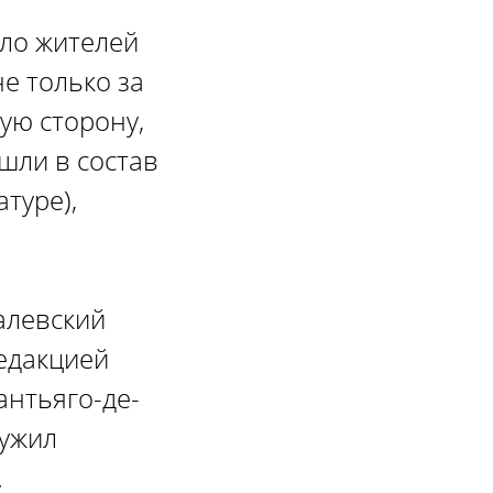
ало жителей
е только за
ную сторону,
ошли в состав
туре),
алевский
редакцией
антьяго-де-
лужил
.