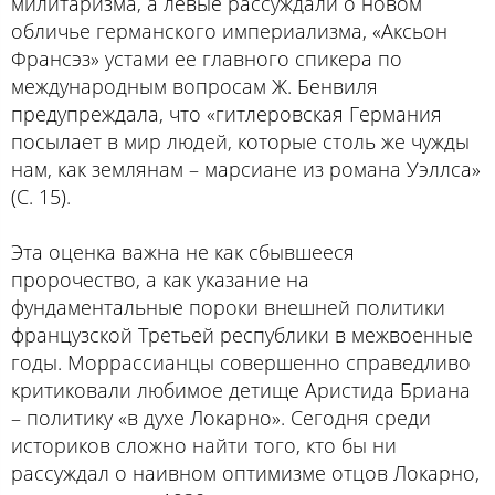
милитаризма, а левые рассуждали о новом
обличье германского империализма, «Аксьон
Франсэз» устами ее главного спикера по
международным вопросам Ж. Бенвиля
предупреждала, что «гитлеровская Германия
посылает в мир людей, которые столь же чужды
нам, как землянам – марсиане из романа Уэллса»
(С. 15).
Эта оценка важна не как сбывшееся
пророчество, а как указание на
фундаментальные пороки внешней политики
французской Третьей республики в межвоенные
годы. Моррассианцы совершенно справедливо
критиковали любимое детище Аристида Бриана
– политику «в духе Локарно». Сегодня среди
историков сложно найти того, кто бы ни
рассуждал о наивном оптимизме отцов Локарно,