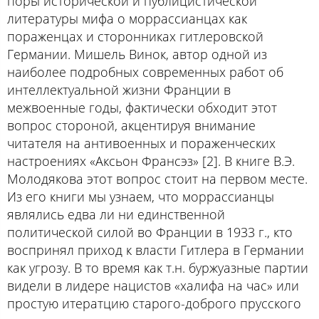
поры исторической и публицистической
литературы мифа о моррасcианцах как
пораженцах и сторонниках гитлеровской
Германии. Мишель Винок, автор одной из
наиболее подробных современных работ об
интеллектуальной жизни Франции в
межвоенные годы, фактически обходит этот
вопрос стороной, акцентируя внимание
читателя на антивоенных и пораженческих
настроениях «Аксьон Франсэз» [2]. В книге В.Э.
Молодякова этот вопрос стоит на первом месте.
Из его книги мы узнаем, что моррассианцы
являлись едва ли ни единственной
политической силой во Франции в 1933 г., кто
воспринял приход к власти Гитлера в Германии
как угрозу. В то время как т.н. буржуазные партии
видели в лидере нацистов «халифа на час» или
простую итератцию старого-доброго прусского