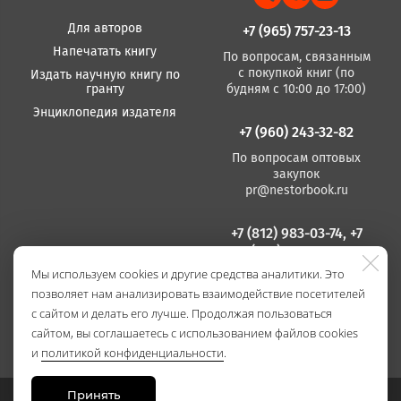
Для авторов
+7 (965) 757-23-13
Напечатать книгу
По вопросам, связанным
с покупкой книг (по
Издать научную книгу по
гранту
будням с 10:00 до 17:00)
Энциклопедия издателя
+7 (960) 243-32-82
По вопросам оптовых
закупок
pr@nestorbook.ru
+7 (812) 983-03-74, +7
(812) 235 15 86
Мы используем cookies и другие средства аналитики. Это
По вопросам издания
позволяет нам анализировать взаимодействие посетителей
книг
(по будням с 10:00 до
с сайтом и делать его лучше. Продолжая пользоваться
17:00)
сайтом, вы соглашаетесь с использованием файлов cookies
и
политикой конфиденциальности
.
Принять