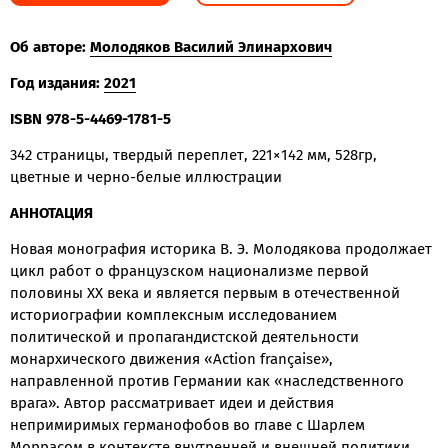
Об авторе:
Молодяков Василий Элинархович
Год издания:
2021
ISBN 978-5-4469-1781-5
342 страницы, твердый переплет, 221×142 мм, 528гр,
цветные и черно-белые иллюстрации
АННОТАЦИЯ
Новая монография историка В. Э. Молодякова продолжает
цикл работ о французском национализме первой
половины ХХ века и является первым в отечественной
историографии комплексным исследованием
политической и пропагандистской деятельности
монархического движения «Action française»,
направленной против Германии как «наследственного
врага». Автор рассматривает идеи и действия
непримиримых германофобов во главе с Шарлем
Моррасом в контексте внутренней и внешней политики