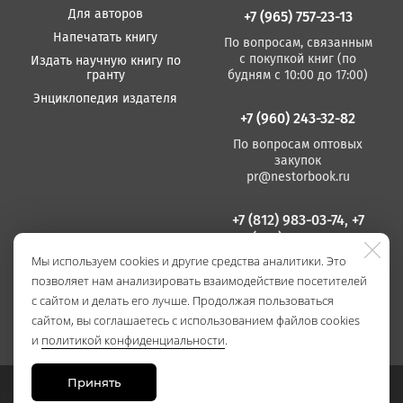
Для авторов
+7 (965) 757-23-13
Напечатать книгу
По вопросам, связанным
с покупкой книг (по
Издать научную книгу по
гранту
будням с 10:00 до 17:00)
Энциклопедия издателя
+7 (960) 243-32-82
По вопросам оптовых
закупок
pr@nestorbook.ru
+7 (812) 983-03-74, +7
(812) 235 15 86
Мы используем cookies и другие средства аналитики. Это
По вопросам издания
позволяет нам анализировать взаимодействие посетителей
книг
(по будням с 10:00 до
с сайтом и делать его лучше. Продолжая пользоваться
17:00)
сайтом, вы соглашаетесь с использованием файлов cookies
и
политикой конфиденциальности
.
Принять
Сайт разработан в
Stanley Group
, 2021.