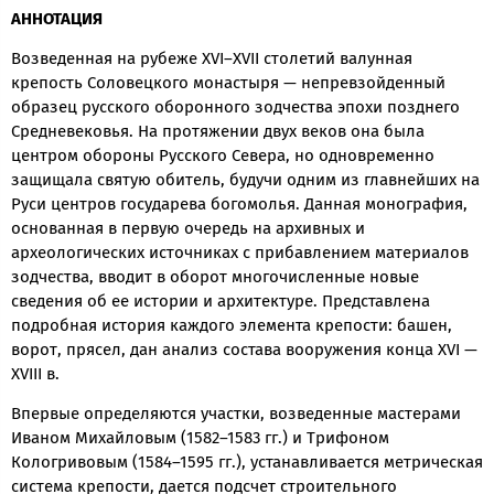
АННОТАЦИЯ
Возведенная на рубеже ХVI–ХVII столетий валунная
крепость Соловецкого монастыря — непревзойденный
образец русского оборонного зодчества эпохи позднего
Средневековья. На протяжении двух веков она была
центром обороны Русского Севера, но одновременно
защищала святую обитель, будучи одним из главнейших на
Руси центров государева богомолья. Данная монография,
основанная в первую очередь на архивных и
археологических источниках с прибавлением материалов
зодчества, вводит в оборот многочисленные новые
сведения об ее истории и архитектуре. Представлена
подробная история каждого элемента крепости: башен,
ворот, прясел, дан анализ состава вооружения конца ХVI —
ХVIII в.
Впервые определяются участки, возведенные мастерами
Иваном Михайловым (1582–1583 гг.) и Трифоном
Кологривовым (1584–1595 гг.), устанавливается метрическая
система крепости, дается подсчет строительного