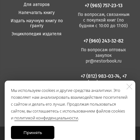
Для авторов
+7 (965) 757-23-13
Напечатать книгу
По вопросам, связанным
с покупкой книг (по
Издать научную книгу по
гранту
будням с 10:00 до 17:00)
Энциклопедия издателя
+7 (960) 243-32-82
По вопросам оптовых
закупок
pr@nestorbook.ru
+7 (812) 983-03-74, +7
(812) 235 15 86
Мы используем cookies и другие средства аналитики. Это
По вопросам издания
позволяет нам анализировать взаимодействие посетителей
книг
(по будням с 10:00 до
с сайтом и делать его лучше. Продолжая пользоваться
17:00)
сайтом, вы соглашаетесь с использованием файлов cookies
и
политикой конфиденциальности
.
Принять
Сайт разработан в
Stanley Group
, 2021.