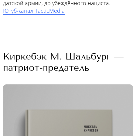
датской армии, до убеждённого нациста.
Ютуб-канал TacticMedia
Киркебэк М. Шальбург —
патриот-предатель