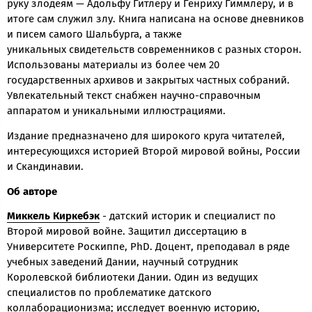
руку злодеям — Адольфу Гитлеру и Генриху Гиммлеру, и в
итоге сам служил злу. Книга написана на основе дневников
и писем самого Шальбурга, а также
уникальных свидетельств современников с разных сторон.
Использованы материалы из более чем 20
государственных архивов и закрытых частных собраний.
Увлекательный текст снабжен научно-справочным
аппаратом и уникальными иллюстрациями.
Издание предназначено для широкого круга читателей,
интересующихся историей Второй мировой войны, России
и Скандинавии.
Об авторе
Миккель
Киркебэк
- датский историк и специалист по
Второй мировой войне. Защитил диссертацию в
Университете Роскиппе, PhD. Доцент, преподавал в ряде
учебных заведений Дании, научный сотрудник
Королевской библиотеки Дании. Один из ведущих
специалистов по проблематике датского
коллаборационизма; исследует военную историю,