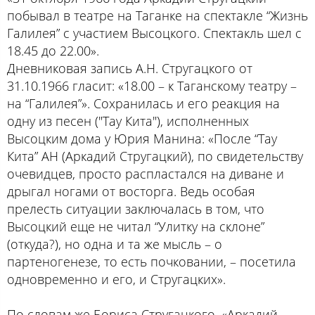
побывал в театре на Таганке на спектакле “Жизнь
Галилея” с участием Высоцкого. Спектакль шел с
18.45 до 22.00».
Дневниковая запись А.Н. Стругацкого от
31.10.1966 гласит: «18.00 – к Таганскому театру –
на “Галилея”». Сохранилась и его реакция на
одну из песен ("Тау Кита"), исполненных
Высоцким дома у Юрия Манина: «После “Тау
Кита” АН (Аркадий Стругацкий), по свидетельству
очевидцев, просто распластался на диване и
дрыгал ногами от восторга. Ведь особая
прелесть ситуации заключалась в том, что
Высоцкий еще не читал “Улитку на склоне”
(откуда?), но одна и та же мысль – о
партеногенезе, то есть почковании, – посетила
одновременно и его, и Стругацких».
По словам же Бориса Стругацкого, «Аркадий