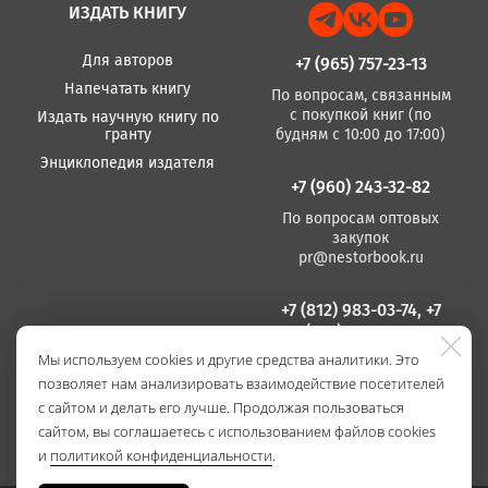
ИЗДАТЬ КНИГУ
Для авторов
+7 (965) 757-23-13
Напечатать книгу
По вопросам, связанным
с покупкой книг (по
Издать научную книгу по
гранту
будням с 10:00 до 17:00)
Энциклопедия издателя
+7 (960) 243-32-82
По вопросам оптовых
закупок
pr@nestorbook.ru
+7 (812) 983-03-74, +7
(812) 235 15 86
Мы используем cookies и другие средства аналитики. Это
По вопросам издания
позволяет нам анализировать взаимодействие посетителей
книг
(по будням с 10:00 до
с сайтом и делать его лучше. Продолжая пользоваться
17:00)
сайтом, вы соглашаетесь с использованием файлов cookies
и
политикой конфиденциальности
.