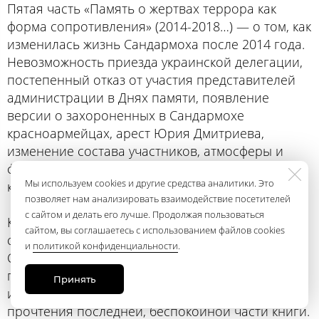
Пятая часть «Память о жертвах террора как
форма сопротивления» (2014-2018…) — о том, как
изменилась жизнь Сандармоха после 2014 года.
Невозможность приезда украинской делегации,
постепенный отказ от участия представителей
администрации в Днях памяти, появление
версии о захороненных в Сандармохе
красноармейцах, арест Юрия Дмитриева,
изменение состава участников, атмосферы и
формата Дня памяти 5 августа — вот основная
Мы используем cookies и другие средства аналитики. Это
канва этой части.
позволяет нам анализировать взаимодействие посетителей
с сайтом и делать его лучше. Продолжая пользоваться
Книгу завершает фотоальбом, последняя
сайтом, вы соглашаетесь с использованием файлов cookies
страница которого — укрытый снегом
и
политикой конфиденциальности
.
Сандармох, над которым возвышаются
поминальные столбики-голбцы. Фотография
Принять
излучает покой, столь необходимый после
прочтения последней, беспокойной части книги.