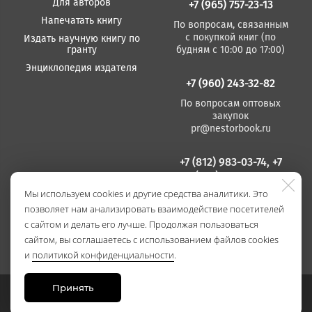
Для авторов
+7 (965) 757-23-13
Напечатать книгу
По вопросам, связанным
с покупкой книг (по
Издать научную книгу по
гранту
будням с 10:00 до 17:00)
Энциклопедия издателя
+7 (960) 243-32-82
По вопросам оптовых
закупок
pr@nestorbook.ru
+7 (812) 983-03-74, +7
(812) 235 15 86
Мы используем cookies и другие средства аналитики. Это
По вопросам издания
позволяет нам анализировать взаимодействие посетителей
книг
(по будням с 10:00 до
с сайтом и делать его лучше. Продолжая пользоваться
17:00)
сайтом, вы соглашаетесь с использованием файлов cookies
и
политикой конфиденциальности
.
Принять
Сайт разработан в
Stanley Group
, 2021.