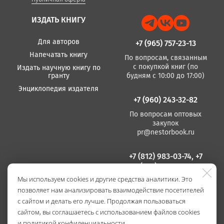
ИЗДАТЬ КНИГУ
Для авторов
+7 (965) 757-23-13
Напечатать книгу
По вопросам, связанным
с покупкой книг (по
Издать научную книгу по
гранту
будням с 10:00 до 17:00)
Энциклопедия издателя
+7 (960) 243-32-82
По вопросам оптовых
закупок
pr@nestorbook.ru
+7 (812) 983-03-74, +7
(812) 235 15 86
Мы используем cookies и другие средства аналитики. Это
По вопросам издания
позволяет нам анализировать взаимодействие посетителей
книг
(по будням с 10:00 до
с сайтом и делать его лучше. Продолжая пользоваться
17:00)
сайтом, вы соглашаетесь с использованием файлов cookies
и
политикой конфиденциальности
.