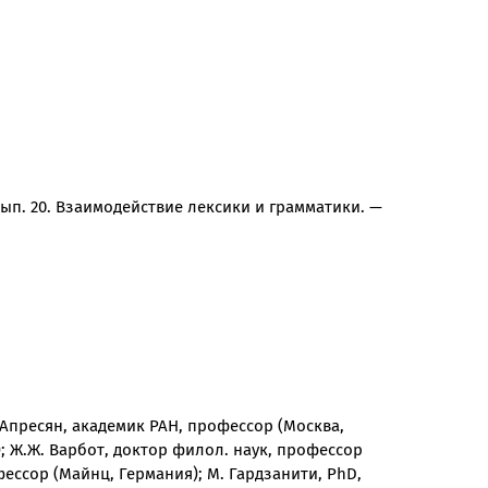
Вып. 20. Взаимодействие лексики и грамматики. —
Д. Апресян, академик РАН, профессор (Москва,
); Ж.Ж. Варбот, доктор филол. наук, профессор
ессор (Майнц, Германия); М. Гардзанити, PhD,