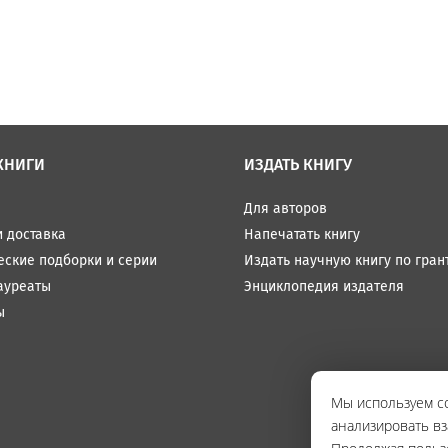
КНИГИ
ИЗДАТЬ КНИГУ
Для авторов
и доставка
Напечатать книгу
еские подборки и серии
Издать научную книгу по гран
ауреаты
Энциклопедия издателя
ы
Мы используем co
анализировать вз