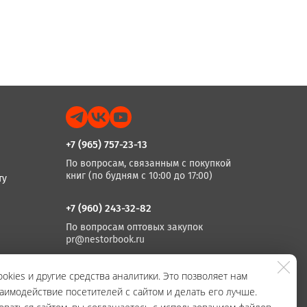
+7 (965) 757-23-13
По вопросам, связанным с покупкой
книг (по будням с 10:00 до 17:00)
ту
+7 (960) 243-32-82
По вопросам оптовых закупок
pr@nestorbook.ru
+7 (812) 983-03-74, +7 (812) 235 15 86
okies и другие средства аналитики. Это позволяет нам
аимодействие посетителей с сайтом и делать его лучше.
По вопросам издания книг
(по будням с 10:00 до 17:00)