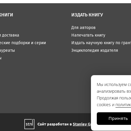
КНИГИ
ИЗДАТЬ КНИГУ
Для авторов
и доставка
Напечатать книгу
еские подборки и серии
Издать научную книгу по гран
ауреаты
Энциклопедия издателя
ы
Мы используем co
анализировать вз
Продолжая польз
cookies и
полити
Принять
Сайт разработан в
Stanley Group
, 2021.