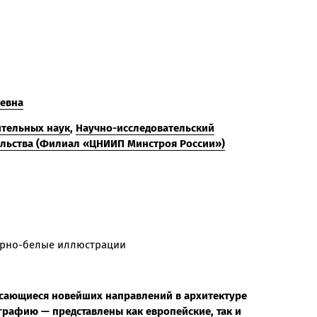
ьевна
ительных наук
,
Научно-исследовательский
тельства (Филиал «ЦНИИП Минстроя России»)
 черно-белые иллюстрации
асающиеся новейших направлений в архитектуре
графию — представлены как европейские, так и