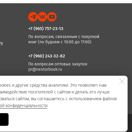
+7 (965) 757-23-13
По вопросам, связанным с покупкой
книг (по будням с 10:00 до 17:00)
ту
+7 (960) 243-32-82
По вопросам оптовых закупок
pr@nestorbook.ru
+7 (812) 983-03-74, +7 (812) 235 15 86
okies и другие средства аналитики. Это позволяет нам
аимодействие посетителей с сайтом и делать его лучше.
По вопросам издания книг
(по будням с 10:00 до 17:00)
оваться сайтом, вы соглашаетесь с использованием файлов
кой конфиденциальности
.