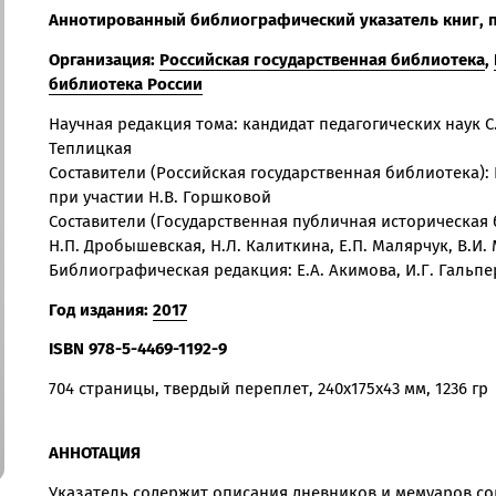
Аннотированный библиографический указатель книг, 
Организация:
Российская государственная библиотека
,
библиотека России
Научная редакция тома: кандидат педагогических наук С.
Теплицкая
Составители (Российская государственная библиотека): Е
при участии Н.В. Горшковой
Составители (Государственная публичная историческая б
Н.П. Дробышевская, Н.Л. Калиткина, Е.П. Малярчук, В.И.
Библиографическая редакция: Е.А. Акимова, И.Г. Гальп
Год издания:
2017
ISBN
978-5-4469-1192-9
704 страницы, твердый переплет, 240x175x43 мм, 1236 гр
АННОТАЦИЯ
Указатель содержит описания дневников и мемуаров со