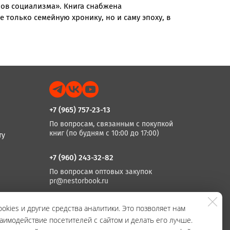
лов социализма». Книга снабжена
олько семейную хронику, но и саму эпоху, в
+7 (965) 757-23-13
По вопросам, связанным с покупкой
книг (по будням с 10:00 до 17:00)
ту
+7 (960) 243-32-82
По вопросам оптовых закупок
pr@nestorbook.ru
+7 (812) 983-03-74, +7 (812) 235 15 86
okies и другие средства аналитики. Это позволяет нам
аимодействие посетителей с сайтом и делать его лучше.
По вопросам издания книг
(по будням с 10:00 до 17:00)