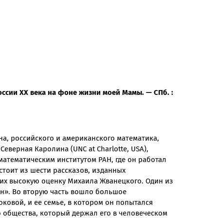
оссии XX века на фоне жизни моей Мамы. — СПб. :
а, российского и американского математика,
Северная Каролина (UNC at Charlotte, USA),
атематическим институтом РАН, где он работал
остоит из шести рассказов, изданных
их высокую оценку Михаила Жванецкого. Один из
ин». Во вторую часть вошло большое
ковой, и ее семье, в котором он попытался
го общества, который держал его в человеческом