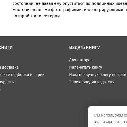
состоянии, не давая ему опуститься до подлинных идеа
многочисленными фотографиями, иллюстрирующими не т
которой жили ее герои.
КНИГИ
ИЗДАТЬ КНИГУ
Для авторов
и доставка
Напечатать книгу
еские подборки и серии
Издать научную книгу по гран
ауреаты
Энциклопедия издателя
ы
Мы используем co
анализировать вз