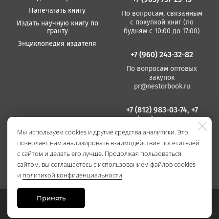
Напечатать книгу
По вопросам, связанным
с покупкой книг (по
Издать научную книгу по
гранту
будням с 10:00 до 17:00)
Энциклопедия издателя
+7 (960) 243-32-82
По вопросам оптовых
закупок
pr@nestorbook.ru
+7 (812) 983-03-74, +7
(812) 235 15 86
Мы используем cookies и другие средства аналитики. Это
По вопросам издания
позволяет нам анализировать взаимодействие посетителей
книг
(по будням с 10:00 до
с сайтом и делать его лучше. Продолжая пользоваться
17:00)
сайтом, вы соглашаетесь с использованием файлов cookies
и
политикой конфиденциальности
.
Принять
Сайт разработан в
Stanley Group
, 2021.