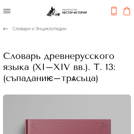
Словари и Энциклопедии
Словарь древнерусского
языка (XI–XIV вв.). Т. 13:
(съпаданиѥ–трѧсьца)