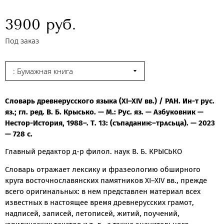
3900 руб.
Под заказ
: Бумажная книга
Словарь древнерусского языка (XI–XIV вв.) / РАН. Ин-т рус.
яз.; гл. ред. В. Б. Крысько. — М.: Рус. яз. — Азбуковник —
Нестор-История, 1988–. Т. 13: (съпаданиѥ–трѧсьца). — 2023
— 728 с.
Главный редактор д-р филол. наук В. Б. КРЫСЬКО
Словарь отражает лексику и фразеологию обширного
круга восточнославянских памятников XI–XIV вв., прежде
всего оригинальных: в нем представлен материал всех
известных в настоящее время древнерусских грамот,
надписей, записей, летописей, житий, поучений,