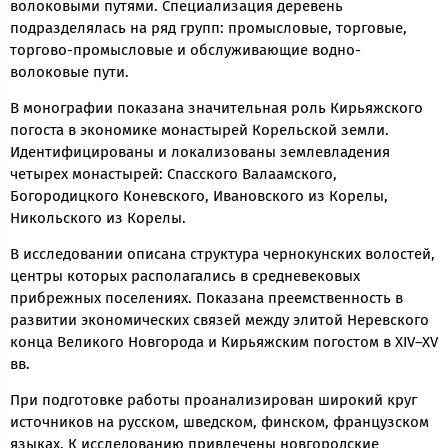
волоковыми путями. Специализация деревень
подразделялась на ряд групп: промысловые, торговые,
торгово-промысловые и обслуживающие водно-
волоковые пути.
В монографии показана значительная роль Кирьяжского
погоста в экономике монастырей Корельской земли.
Идентифицированы и локализованы землевладения
четырех монастырей: Спасского Валаамского,
Богородицкого Коневского, Ивановского из Корелы,
Никольского из Корелы.
В исследовании описана структура чернокунских волостей,
центры которых располагались в средневековых
прибрежных поселениях. Показана преемственность в
развитии экономических связей между элитой Неревского
конца Великого Новгорода и Кирьяжским погостом в XIV–XV
вв.
При подготовке работы проанализирован широкий круг
источников на русском, шведском, финском, французском
языках. К исследованию привлечены новгородские