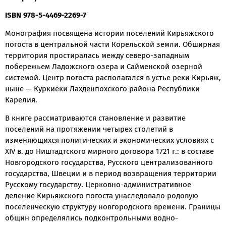
ISBN 978-5-4469-2269-7
Монография посвящена истории поселений Кирьяжского
погоста в центральной части Корельской земли. Обширная
территория простиралась между северо-западным
побережьем Ладожского озера и Сайменской озерной
системой. Центр погоста располагался в устье реки Кирьяж,
ныне — Куркиёки Лахденпохского района Республики
Карелия.
В книге рассматриваются становление и развитие
поселений на протяжении четырех столетий в
изменяющихся политических и экономических условиях с
XIV в. до Ништадтского мирного договора 1721 г.: в составе
Новгородского государства, Русского централизованного
государства, Швеции и в период возвращения территории
Русскому государству. Церковно-административное
деление Кирьяжского погоста унаследовало родовую
поселенческую структуру новгородского времени. Границы
общин определялись подконтрольными водно-