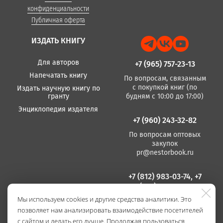
конфиденциальности
Публичная оферта
ИЗДАТЬ КНИГУ
Для авторов
+7 (965) 757-23-13
Напечатать книгу
По вопросам, связанным
с покупкой книг (по
Издать научную книгу по
гранту
будням с 10:00 до 17:00)
Энциклопедия издателя
+7 (960) 243-32-82
По вопросам оптовых
закупок
pr@nestorbook.ru
+7 (812) 983-03-74, +7
(812) 235 15 86
Мы используем cookies и другие средства аналитики. Это
По вопросам издания
позволяет нам анализировать взаимодействие посетителей
книг
(по будням с 10:00 до
с сайтом и делать его лучше. Продолжая пользоваться