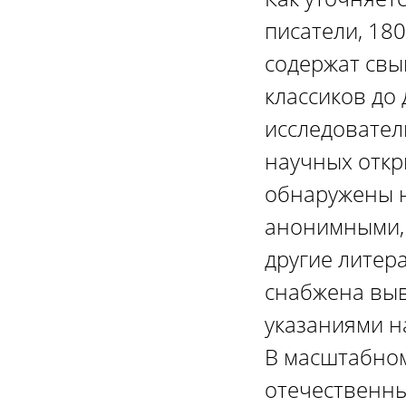
писатели, 18
содержат свы
классиков до
исследовател
научных откр
обнаружены н
анонимными, 
другие литер
снабжена вы
указаниями н
В масштабном
отечественны