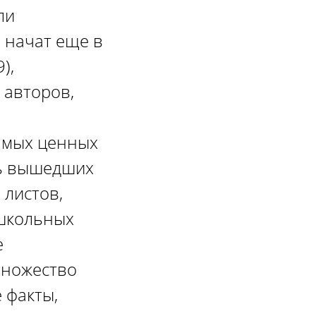
ли
 начат еще в
),
 авторов,
самых ценных
ть вышедших
 листов,
 школьных
е
множество
 факты,