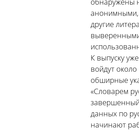
обнаружены н
анонимными, 
другие литер
выверенными 
использованн
К выпуску уж
войдут около
обширные ука
«Словарем рус
завершенный 
данных по ру
начинают раб