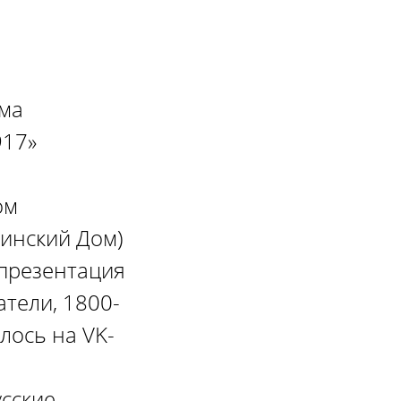
ома
917»
ом
кинский Дом)
 презентация
атели, 1800-
лось на VK-
усские