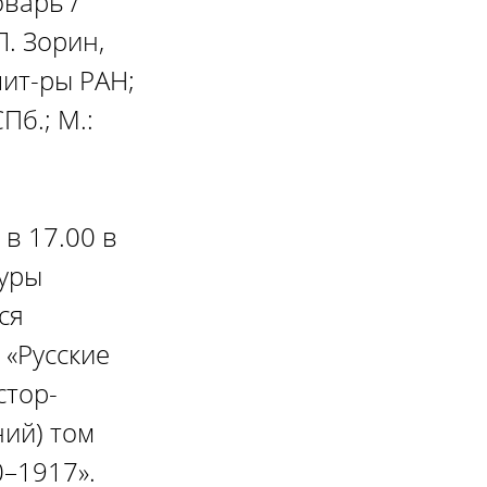
варь /
Л. Зорин,
 лит-ры РАН;
Пб.; М.:
 в 17.00 в
туры
ся
 «Русские
стор-
ий) том
–1917».