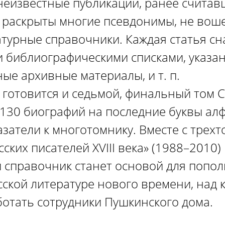
еизвестные публикации, ранее считав
раскрыты многие псевдонимы, не вош
атурные справочники. Каждая статья с
библиографическими списками, указа
ые архивные материалы, и т. п.
е готовится и седьмой, финальный том С
 130 биографий на последние буквы ал
затели к многотомнику. Вместе с трех
ских писателей XVIII века» (1988–2010)
справочник станет основой для попо
сской литературе нового времени, над 
отать сотрудники Пушкинского дома.