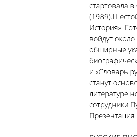
стартовала в
(1989).Шесто
История». Го
войдут около
обширные ука
биографическ
и «Словарь ру
станут основ
литературе н
сотрудники П
Презентация 