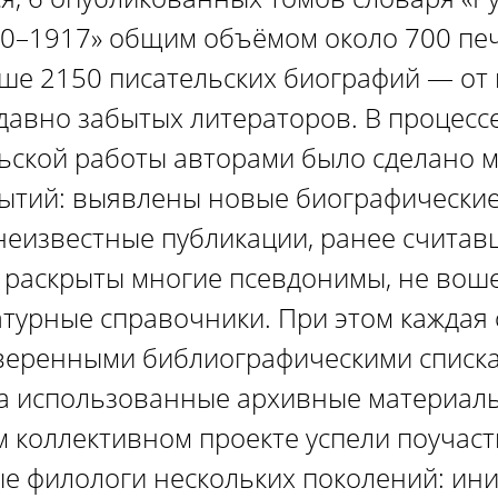
00–1917» общим объёмом около 700 пе
ше 2150 писательских биографий — от
 давно забытых литераторов. В процесс
ьской работы авторами было сделано 
ытий: выявлены новые биографические
еизвестные публикации, ранее считав
раскрыты многие псевдонимы, не вош
атурные справочники. При этом каждая 
веренными библиографическими списк
а использованные архивные материал
 коллективном проекте успели поучас
е филологи нескольких поколений: ин