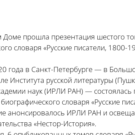
 Доме прошла презентация шестого т
ого словаря «Русские писатели, 1800-1
20 года в Санкт-Петербурге — в Больш
ле Института русской литературы (Пуш
кадемии наук (ИРЛИ РАН) — состоялась
 биографического словаря «Русские пис
ие анонсировалось ИРЛИ РАН и освеща
ательства «Нестор-История».
ся, 6 опубликованных томов словаря «Р