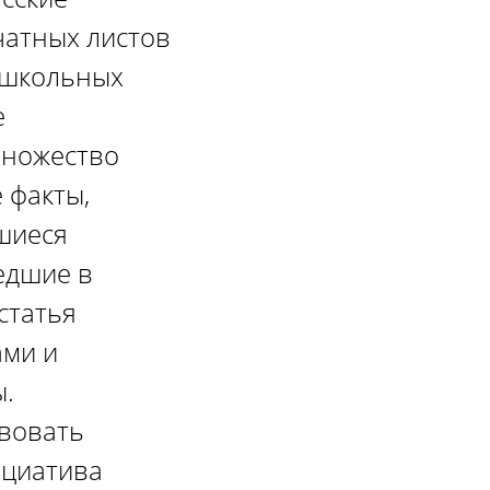
чатных листов
 школьных
е
множество
 факты,
шиеся
едшие в
статья
ами и
ы.
твовать
ициатива