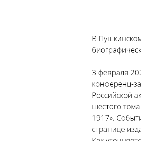
В Пушкинском
биографическ
3 февраля 20
конференц-за
Российской а
шестого тома
1917». Событ
странице изд
Как уточняет