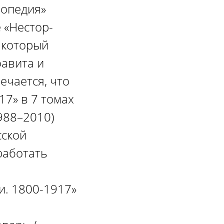
лопедия»
 «Нестор-
 который
фавита и
ечается, что
17» в 7 томах
1988–2010)
сской
работать
и. 1800-1917»