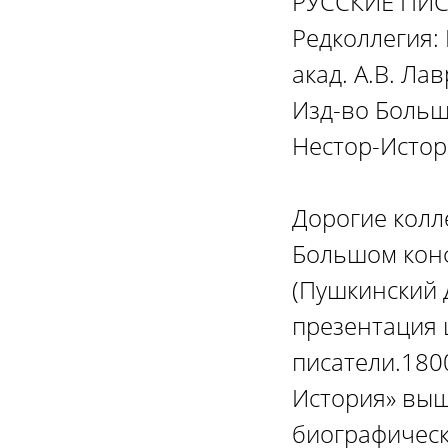
РУССКИЕ ПИСА
Редколлегия: Н
акад. А.В. Лав
Изд-во Больша
Нестор-Истори
Дорогие колле
Большом конф
(Пушкинский 
презентация 
писатели.1800
История» выш
биографическ