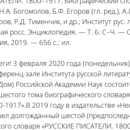
ТЕЛИ. 1800–1917: Биографический сло
.А. Богомолов, Б.Ф. Егоров (гл. ред.), А.
ров, Р.Д. Тименчик, и др.; Институт рус.
я росс. Энциклопедия. — Т. 6: С–Ч. — С
я, 2019. — 656 с.: ил.
ги! 3 февраля 2020 года (понедельник)
еренц-зале Института русской литера
Дом) Российской Академии Наук состоит
шестого тома биографического словаря
-1917».В 2019 году в издательстве «Не
ел долгожданный шестой (предпоследн
ого словаря «РУССКИЕ ПИСАТЕЛИ. 1800