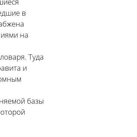
шиеся
едшие в
набжена
ниями на
ловаря. Туда
фавита и
томным
лняемой базы
которой