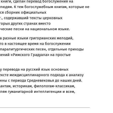
книги, сделан перевод богослужения на
 людям. К тем богослужебным книгам, которые не
тся сборник официальных
г., содержавший тексты церковных
торых других странах вместо
ические песни на национальном языке.
а разные языки григорианских мелодий,
что в настоящее время на богослужении
паралитургических песен, отдельные приходы
пений «Римского Градуала» на простые
у перевода на русский язык основных
тексте междисциплинарного подхода к анализу
нны с периода Средневековья до наших дней.
антам, историкам, филологам-классикам,
елям гуманитарной интеллигенции и всем,