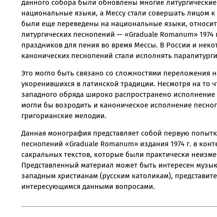
данного собора были обновлены многие литургические 
национальные языки, а Мессу стали совершать лицом к
были еще переведены на национальные языки, относи
литургических песнопений — «Graduale Romanum» 1974 
праздников для пения во время Мессы. В России и неко
канонических песнопений стали исполнять паралитург
Это могло быть связано со сложностями переложения н
укоренившихся в латинской традиции. Несмотря на то 
западного обряда широко распространено исполнение 
могли бы возродить и каноническое исполнение песно
григорианские мелодии.
Данная монография представляет собой первую попытк
песнопений «Graduale Romanum» издания 1974 г. в кон
сакральных текстов, которые были практически неизме
Представленный материал может быть интересен музык
западным христианам (русским католикам), представит
интересующимся данными вопросами.