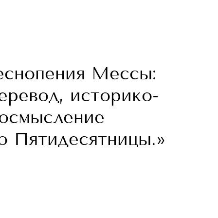
песнопения Мессы:
еревод, историко-
 осмысление
до Пятидесятницы.»