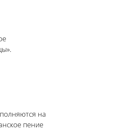
ое
цы».
сполняются на
анское пение