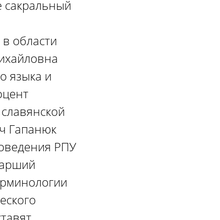
ое сакральный
 в области
Михайловна
о языка и
оцент
 славянской
ич Гапанюк
иоведения РПУ
тарший
ерминологии
еского
ставят