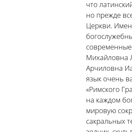
что латинский
но прежде вс
Церкви. Имен
богослужебны
современные 
Михайловна Л
Арчиловна Иа
язык очень в
«Римского Гр
на каждом бо
мировую сокр
сакральных т
зодчих, скул