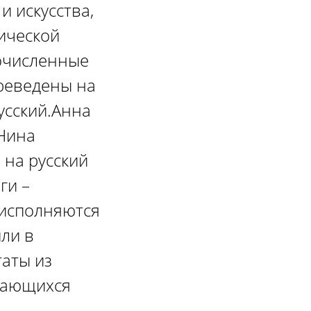
и искусства,
ической
очисленные
ереведены на
усский.Анна
Нина
на русский
ги –
 исполняются
шли в
аты из
дающихся