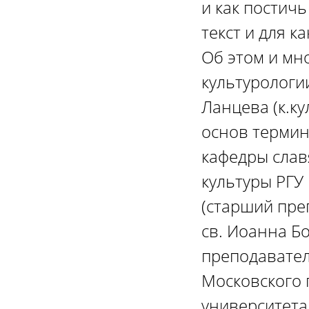
и как постичь
текст и для к
Об этом и мн
культурологи
Ланцева (к.к
основ термин
кафедры слав
культуры РГУ
(старший пре
св. Иоанна Б
преподавател
Московского 
университета