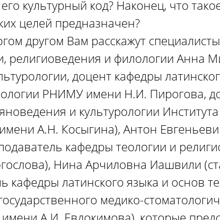
 его культурный код? Наконец, что так
аких целей предназначен?
огом другом Вам расскажут специалисты
и, религиоведения и филологии Анна 
ультурологии, доцент кафедры латинског
ологии РНИМУ имени Н.И. Пирогова, д
яноведения и культурологии Института
 имени А.Н. Косыгина), Антон Евгеньев
подаватель кафедры теологии и религ
огослова), Нина Арчиловна Иашвили (с
ь кафедры латинского языка и основ т
государственного медико-стоматологич
 имени А.И. Евдокимова), которые пред