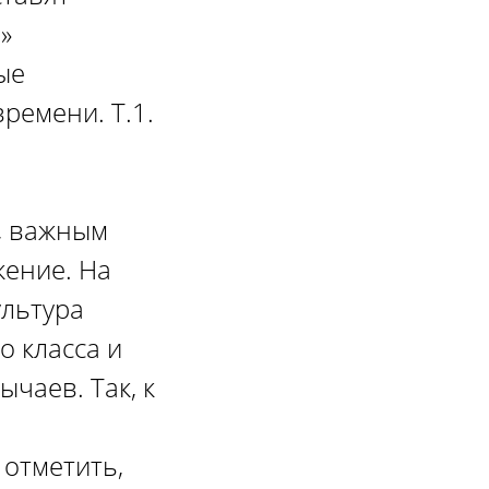
»
ые
ремени. Т.1.
, важным
жение. На
ультура
о класса и
чаев. Так, к
отметить,