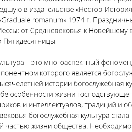
дшую в издательстве «Нестор-История
Graduale romanum» 1974 г. Праздничн
ессы: от Средневековья к Новейшему в
о Пятидесятницы.
ультура – это многоаспектный феномен
понентном которого является богослу
ысячелетней истории богослужебная к
ебе особенности жизни господствующег
риков и интеллектуалов, традиций и обы
вековья богослужебная культура стала
 частью жизни общества. Необходимо 