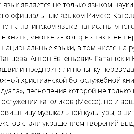
 язык является не только языком науки 
его официальным языком Римско-Катол
но на латинском языке написаны мног
е книги, многие из которых так и не п
национальные языки, в том числе на р
анцева, Антон Евгеньевич Гапанюк и 
швили предприняли попытку перевода 
ажной христианской богослужебной кни
адуала», песнопения которой не только
гослужении католиков (Мессе), но и во
овищницу музыкальной культуры, а цит
екстов стали украшением творений вы
ьпторов и живописцев.