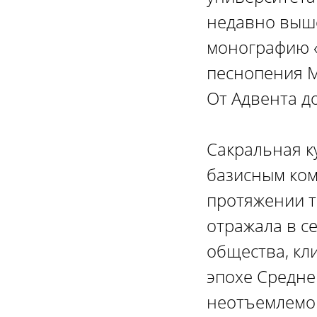
недавно выше
монографию «
песнопения М
От Адвента д
Сакральная к
базисным ком
протяжении т
отражала в с
общества, кли
эпохе Средне
неотъемлемой