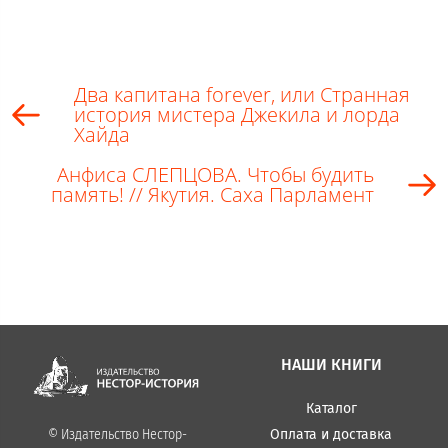
Два капитана forever, или Странная
история мистера Джекила и лорда
Хайда
Анфиса СЛЕПЦОВА. Чтобы будить
память! // Якутия. Саха Парламент
НАШИ КНИГИ
Каталог
Оплата и доставка
© Издательство Нестор-