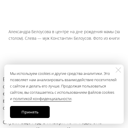
Александра Белоусова в центре на дне рождения мамы (за
столом). Слева — муж Константин Белоусов. Фото из книги
Мы используем cookies и другие средства аналитики. Это
В январе 1946 года Шура благодаря хлопотам
позволяет нам анализировать взаимодействие посетителей
отца вышла на работу в «Курскую правду», куда
с сайтом и делать его лучше. Продолжая пользоваться
сайтом, вы соглашаетесь с использованием файлов cookies
ее взяли корректором. Время от времени ее
и
политикой конфиденциальности
.
вызывали в НКВД и мучили разными допросами
о немецкой жизни.
Принять
Спустя еще год, 5 января 1947 года, она