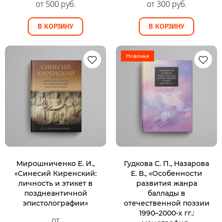
от 500 руб.
от 300 руб.
В КОРЗИНУ
В КОРЗИНУ
Новинка
Мирошниченко Е. И.,
Гудкова С. П., Назарова
«Синесий Киренский:
Е. В., «Особенности
личность и этикет в
развития жанра
позднеантичной
баллады в
эпистолографии»
отечественной поэзии
1990–2000-х гг.:
от