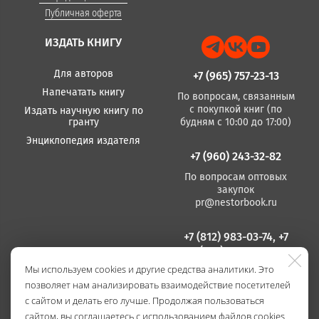
Публичная оферта
ИЗДАТЬ КНИГУ
Для авторов
+7 (965) 757-23-13
Напечатать книгу
По вопросам, связанным
с покупкой книг (по
Издать научную книгу по
гранту
будням с 10:00 до 17:00)
Энциклопедия издателя
+7 (960) 243-32-82
По вопросам оптовых
закупок
pr@nestorbook.ru
+7 (812) 983-03-74, +7
(812) 235 15 86
Мы используем cookies и другие средства аналитики. Это
По вопросам издания
позволяет нам анализировать взаимодействие посетителей
книг
(по будням с 10:00 до
с сайтом и делать его лучше. Продолжая пользоваться
17:00)
сайтом, вы соглашаетесь с использованием файлов cookies