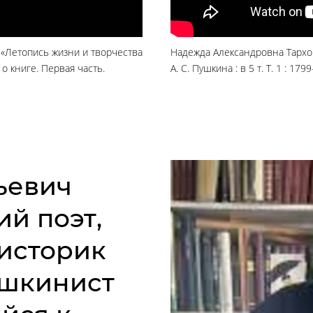
 «Летопись жизни и творчества
Надежда Александровна Тархов
т о книге. Первая часть.
А. С. Пушкина : в 5 т. Т. 1 : 17
ьевич
ий поэт,
историк
ушкинист