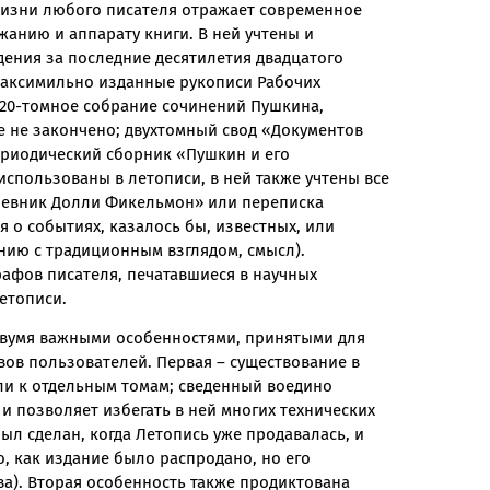
 жизни любого писателя отражает современное
жанию и аппарату книги. В ней учтены и
ения за последние десятилетия двадцатого
 факсимильно изданные рукописи Рабочих
 20-томное собрание сочинений Пушкина,
е не закончено; двухтомный свод «Документов
ериодический сборник «Пушкин и его
использованы в летописи, в ней также учтены все
невник Долли Фикельмон» или переписка
 о событиях, казалось бы, известных, или
нию с традиционным взглядом, смысл).
афов писателя, печатавшиеся в научных
етописи.
двумя важными особенностями, принятыми для
вов пользователей. Первая – существование в
ли к отдельным томам; сведенный воедино
 и позволяет избегать в ней многих технических
л сделан, когда Летопись уже продавалась, и
о, как издание было распродано, но его
ва). Вторая особенность также продиктована