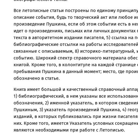
Все летописные статьи построены по единому принцип
описание события, будь то творческий акт или любое и
произведение Пушкина, если об этом событии есть в нем
идет о произведениях, письмах или личных документах 
текста в авторитетном издании писателя, 5) ссылка на
библиографические отсылки на работы исследователей,
связанные с описываемым, 8) историко-литературный,
событию. Широкий спектр справочного материала обес
книгой. Кроме того, в колонтитуле на каждой странице
пребывания Пушкина в данный момент; место, где проис
обозначено в статье.
Книга имеет большой и качественный справочный аппар
1) библиографический, в нем указаны все использован
обозначения, 2) именной указатель, в котором сведени
Пушкиным, 3) указатель произведений Пушкина, 4) геог
изданий, в которых публиковались при жизни писателя
них. Кроме того, имеется Указатель условных сокращени
являются необходимыми при работе с Летописью.