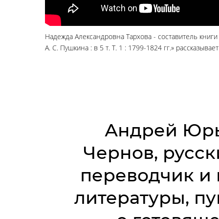
Надежда Александровна Тархова - составитель книги
А. С. Пушкина : в 5 т. Т. 1 : 1799-1824 гг.» рассказывае
Андрей Юр
Чернов, русск
переводчик и 
литературы, п