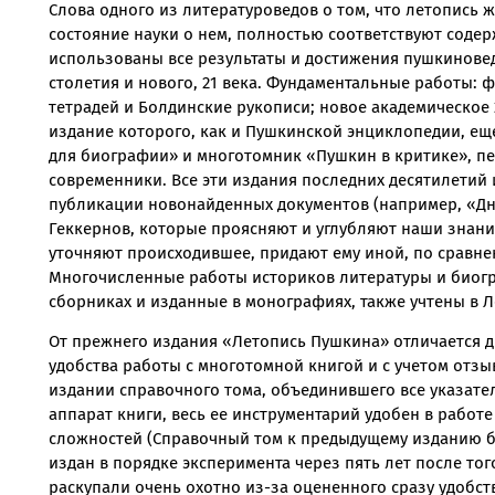
Слова одного из литературоведов о том, что летопись
состояние науки о нем, полностью соответствуют содер
использованы все результаты и достижения пушкиновед
столетия и нового, 21 века. Фундаментальные работы:
тетрадей и Болдинские рукописи; новое академическое
издание которого, как и Пушкинской энциклопедии, ещ
для биографии» и многотомник «Пушкин в критике», п
современники. Все эти издания последних десятилетий 
публикации новонайденных документов (например, «Д
Геккернов, которые проясняют и углубляют наши знания
уточняют происходившее, придают ему иной, по сравне
Многочисленные работы историков литературы и биогр
сборниках и изданные в монографиях, также учтены в Л
От прежнего издания «Летопись Пушкина» отличается 
удобства работы с многотомной книгой и с учетом отзы
издании справочного тома, объединившего все указате
аппарат книги, весь ее инструментарий удобен в работе
сложностей (Справочный том к предыдущему изданию бы
издан в порядке эксперимента через пять лет после тог
раскупали очень охотно из-за оцененного сразу удобст