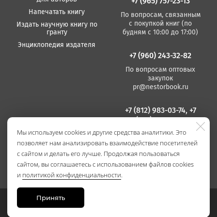
+7 (965) 757-23-13
Напечатать книгу
По вопросам, связанным
с покупкой книг (по
Издать научную книгу по
гранту
будням с 10:00 до 17:00)
Энциклопедия издателя
+7 (960) 243-32-82
По вопросам оптовых
закупок
pr@nestorbook.ru
+7 (812) 983-03-74, +7
(812) 235 15 86
Мы используем cookies и другие средства аналитики. Это
По вопросам издания
позволяет нам анализировать взаимодействие посетителей
книг
(по будням с 10:00 до
с сайтом и делать его лучше. Продолжая пользоваться
17:00)
сайтом, вы соглашаетесь с использованием файлов cookies
и
политикой конфиденциальности
.
Принять
Сайт разработан в
Stanley Group
, 2021.