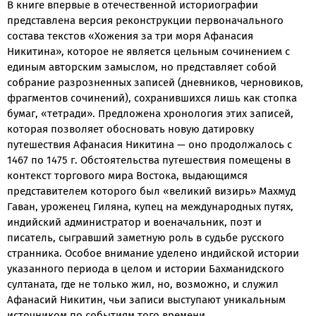
В книге впервые в отечественной историографии
представлена версия реконструкции первоначального
состава текстов «Хожения за три моря Афанасия
Никитина», которое не является цельным сочинением с
единым авторским замыслом, но представляет собой
собрание разрозненных записей (дневников, черновиков,
фрагментов сочинений), сохранившихся лишь как стопка
бумаг, «тетради». Предложена хронология этих записей,
которая позволяет обосновать новую датировку
путешествия Афанасия Никитина — оно продолжалось с
1467 по 1475 г. Обстоятельства путешествия помещены в
контекст торгового мира Востока, выдающимся
представителем которого был «великий визирь» Махмуд
Гаван, уроженец Гиляна, купец на международных путях,
индийский администратор и военачальник, поэт и
писатель, сыгравший заметную роль в судьбе русского
странника. Особое внимание уделено индийской истории
указанного периода в целом и истории Бахманидского
султаната, где не только жил, но, возможно, и служил
Афанасий Никитин, чьи записи выступают уникальным
источником по событиям того времени.