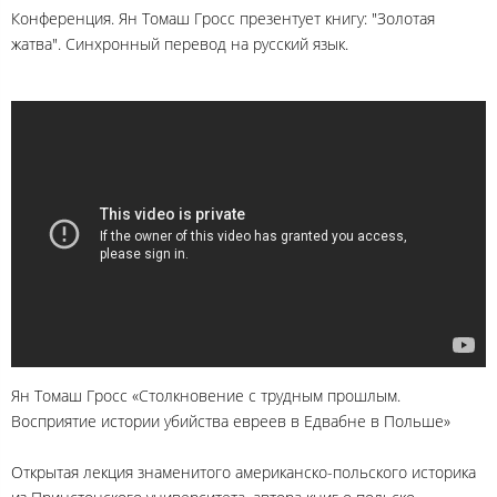
Конференция. Ян Томаш Гросс презентует книгу: "Золотая
жатва". Синхронный перевод на русский язык.
Ян Томаш Гросс «Столкновение с трудным прошлым.
Восприятие истории убийства евреев в Едвабне в Польше»
Открытая лекция знаменитого американско-польского историка