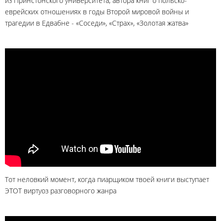
из Принстонского университета, автора книг о польско-
еврейских отношениях в годы Второй мировой войны и
трагедии в Едвабне - «Соседи», «Страх», «Золотая жатва»
Тот неловкий момент, когда пиарщиком твоей книги выступает
ЭТОТ виртуоз разговорного жанра