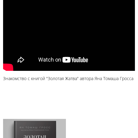
Знакомство с книгой "Золотая Жатва" автора Яна Томаша Гросса