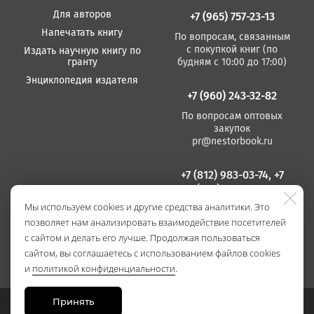
Для авторов
+7 (965) 757-23-13
Напечатать книгу
По вопросам, связанным
с покупкой книг (по
Издать научную книгу по
гранту
будням с 10:00 до 17:00)
Энциклопедия издателя
+7 (960) 243-32-82
По вопросам оптовых
закупок
pr@nestorbook.ru
+7 (812) 983-03-74, +7
(812) 235 15 86
Мы используем cookies и другие средства аналитики. Это
По вопросам издания
позволяет нам анализировать взаимодействие посетителей
книг
(по будням с 10:00 до
с сайтом и делать его лучше. Продолжая пользоваться
17:00)
сайтом, вы соглашаетесь с использованием файлов cookies
и
политикой конфиденциальности
.
Принять
Сайт разработан в
Stanley Group
, 2021.