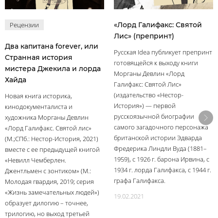
Рецензии
«Лорд Галифакс: Святой
Лис» (препринт)
Два капитана forever, или
Русская Idea публикует препринт
Странная история
готовящейся к выходу книги
мистера Джекила и лорда
Морганы Девлин «Лорд
Хайда
Галифакс: Святой Лис»
(издательство «Нестор-
Новая книга историка,
История») — первой
кинодокументалиста и
русскоязычной биографии
художника Морганы Девлин
самого загадочного персонажа
«Лорд Галифакс. Святой лис»
британской истории Эдварда
(М.;СПб.: Нестор-История, 2021)
Фредерика Линдли Вуда (1881–
вместе с ее предыдущей книгой
1959), с 1926 г. барона Ирвина, с
«Невилл Чемберлен.
1934 г. лорда Галифакса, с 1944 г.
Джентльмен с зонтиком» (М.:
графа Галифакса.
Молодая гвардия, 2019; серия
«Жизнь замечательных людей»)
19.02.2021
образует дилогию – точнее,
трилогию, но выход третьей