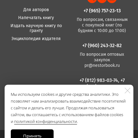
Для авторов
+7 (965) 757-23-13
Напечатать книгу
По вопросам, связанным
с покупкой книг (по
Издать научную книгу по
гранту
будням с 10:00 до 17:00)
Энциклопедия издателя
+7 (960) 243-32-82
По вопросам оптовых
закупок
pr@nestorbook.ru
+7 (812) 983-03-74, +7
(812) 235 15 86
Мы используем cookies и другие средства аналитики. Это
По вопросам издания
позволяет нам анализировать взаимодействие посетителей
книг
(по будням с 10:00 до
с сайтом и делать его лучше. Продолжая пользоваться
17:00)
сайтом, вы соглашаетесь с использованием файлов cookies
и
политикой конфиденциальности
.
Принять