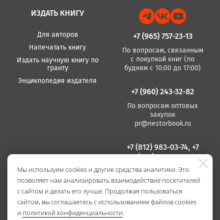
ИЗДАТЬ КНИГУ
Для авторов
+7 (965) 757-23-13
Напечатать книгу
По вопросам, связанным
с покупкой книг (по
Издать научную книгу по
гранту
будням с 10:00 до 17:00)
Энциклопедия издателя
+7 (960) 243-32-82
По вопросам оптовых
закупок
pr@nestorbook.ru
+7 (812) 983-03-74, +7
(812) 235 15 86
Мы используем cookies и другие средства аналитики. Это
По вопросам издания
позволяет нам анализировать взаимодействие посетителей
книг
(по будням с 10:00 до
с сайтом и делать его лучше. Продолжая пользоваться
17:00)
сайтом, вы соглашаетесь с использованием файлов cookies
и
политикой конфиденциальности
.