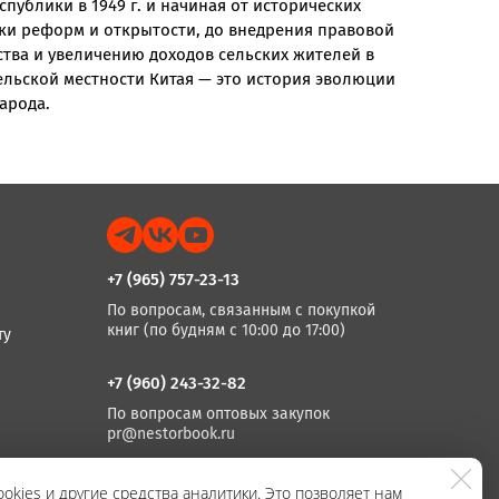
публики в 1949 г. и начиная от исторических
ки реформ и открытости, до внедрения правовой
тва и увеличению доходов сельских жителей в
сельской местности Китая — это история эволюции
арода.
+7 (965) 757-23-13
По вопросам, связанным с покупкой
книг (по будням с 10:00 до 17:00)
ту
+7 (960) 243-32-82
По вопросам оптовых закупок
pr@nestorbook.ru
+7 (812) 983-03-74, +7 (812) 235 15 86
okies и другие средства аналитики. Это позволяет нам