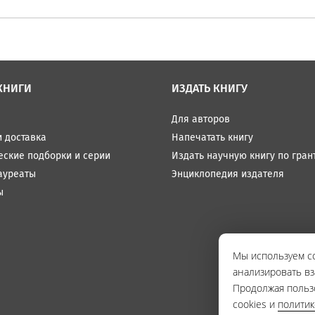
КНИГИ
ИЗДАТЬ КНИГУ
Для авторов
и доставка
Напечатать книгу
еские подборки и серии
Издать научную книгу по гран
ауреаты
Энциклопедия издателя
ы
Мы используем co
анализировать вз
Продолжая польз
cookies и
полити