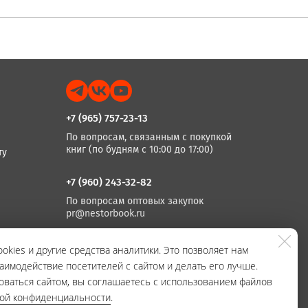
+7 (965) 757-23-13
По вопросам, связанным с покупкой
книг (по будням с 10:00 до 17:00)
ту
+7 (960) 243-32-82
По вопросам оптовых закупок
pr@nestorbook.ru
+7 (812) 983-03-74, +7 (812) 235 15 86
okies и другие средства аналитики. Это позволяет нам
аимодействие посетителей с сайтом и делать его лучше.
По вопросам издания книг
(по будням с 10:00 до 17:00)
оваться сайтом, вы соглашаетесь с использованием файлов
кой конфиденциальности
.