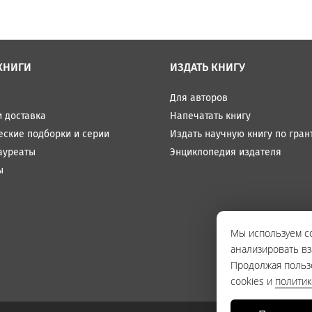
КНИГИ
ИЗДАТЬ КНИГУ
Для авторов
и доставка
Напечатать книгу
еские подборки и серии
Издать научную книгу по гран
ауреаты
Энциклопедия издателя
ы
Мы используем co
анализировать вз
Продолжая польз
cookies и
полити