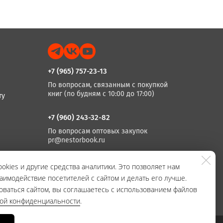
+7 (965) 757-23-13
По вопросам, связанным с покупкой
книг (по будням с 10:00 до 17:00)
ту
+7 (960) 243-32-82
По вопросам оптовых закупок
pr@nestorbook.ru
+7 (812) 983-03-74, +7 (812) 235 15 86
okies и другие средства аналитики. Это позволяет нам
аимодействие посетителей с сайтом и делать его лучше.
По вопросам издания книг
(по будням с 10:00 до 17:00)
оваться сайтом, вы соглашаетесь с использованием файлов
кой конфиденциальности
.