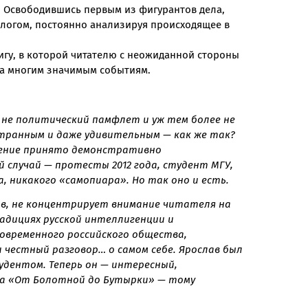
. Освободившись первым из фигурантов дела,
ологом, постоянно анализируя происходящее в
игу, в которой читателю с неожиданной стороны
ка многим значимым событиям.
 не
политический памфлет и уж тем
более не
транным и даже удивительным
— как же так?
ение принято
демонстративно
й случай — протесты
2012 года, студент МГУ,
а, никакого
«самопиара».
Но так оно и есть.
сов, не концентрирует внимание читателя на
адициях русской интеллигенции и
современного российского общества,
 честный разговор… о самом себе. Ярослав был
дентом. Теперь он — интересный,
га «От Болотной до Бутырки» — тому