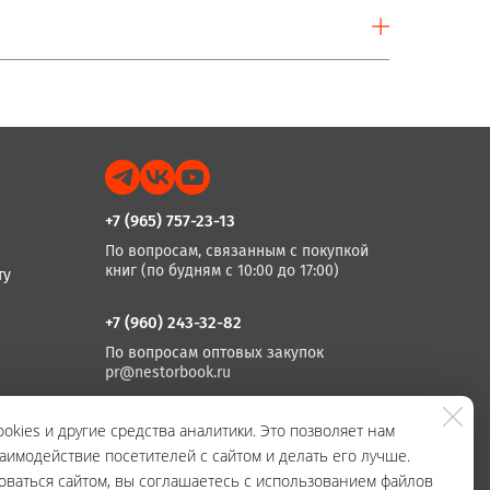
+7 (965) 757-23-13
По вопросам, связанным с покупкой
книг (по будням с 10:00 до 17:00)
ту
+7 (960) 243-32-82
По вопросам оптовых закупок
pr@nestorbook.ru
+7 (812) 983-03-74, +7 (812) 235 15 86
okies и другие средства аналитики. Это позволяет нам
аимодействие посетителей с сайтом и делать его лучше.
По вопросам издания книг
(по будням с 10:00 до 17:00)
оваться сайтом, вы соглашаетесь с использованием файлов