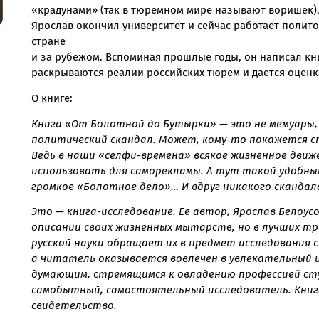
«крадунами» (так в тюремном мире называют воришек)
Ярослав окончил университет и сейчас работает полит
стране
и за рубежом. Вспоминая прошлые годы, он написал кн
раскрываются реалии российских тюрем и дается оцен
О книге:
Книга «От Болотной до
Бутырки» — это не мемуары,
политический скандал.
Может, кому-то покажется
с
Ведь в наши
«селфи-времена» всякое
жизненное движ
использовать
для саморекламы. А тут такой
удобны
громкое
«Болотное дело»… И вдруг
никакого скандал
Это — книга-исследование. Ее автор, Ярослав Белоу
описании своих жизненных мытарств, но в лучших тр
русской науки обращает их в предмет исследования 
а читатель оказывается вовлечен в увлекательный и
думающим, стремящимся к овладению профессией сту
самобытный, самостоятельный исследователь. Кни
свидетельство.