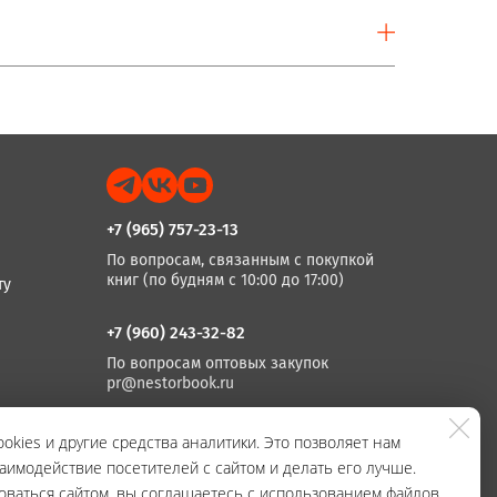
+7 (965) 757-23-13
По вопросам, связанным с покупкой
книг (по будням с 10:00 до 17:00)
ту
+7 (960) 243-32-82
По вопросам оптовых закупок
pr@nestorbook.ru
+7 (812) 983-03-74, +7 (812) 235 15 86
okies и другие средства аналитики. Это позволяет нам
аимодействие посетителей с сайтом и делать его лучше.
По вопросам издания книг
(по будням с 10:00 до 17:00)
оваться сайтом, вы соглашаетесь с использованием файлов