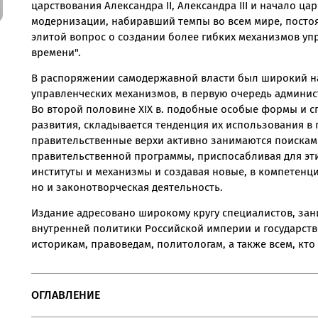
царствования Александра II, Александра III и начало ца
модернизации, набиравший темпы во всем мире, посто
элитой вопрос о создании более гибких механизмов уп
времени".
В распоряжении самодержавной власти был широкий н
управленческих механизмов, в первую очередь админис
Во второй половине XIX в. подобные особые формы и с
развития, складывается тенденция их использования в 
правительственные верхи активно занимаются поиска
правительственной программы, приспосабливая для эт
институты и механизмы и создавая новые, в компетенц
но и законотворческая деятельность.
Издание адресовано широкому кругу специалистов, за
внутренней политики Российской империи и государстве
историкам, правоведам, политологам, а также всем, кто
ОГЛАВЛЕНИЕ