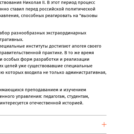
рствования Николая II. В этот период процесс
янно ставил перед российской политической
равления, способных реагировать на "вызовы
абор разнообразных экстраординарных
тративных.
пециальные институты достигают апогея своего
правительственной практике. В то же время
ми особых форм разработки и реализации
их целей уже существовавшие специальные
ию которых входила не только административная,
нимающихся преподаванием и изучением
нного управления: педагогам, студентам,
 интересуется отечественной историей.