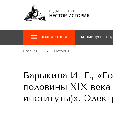
НАШИ КНИГИ
НА ГЛАВНУЮ
ПОД
Главная
История
Барыкина И. Е., «Г
половины XIX века
институты)». Элект