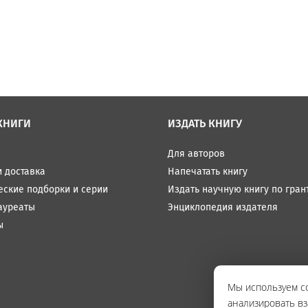
КНИГИ
ИЗДАТЬ КНИГУ
Для авторов
и доставка
Напечатать книгу
еские подборки и серии
Издать научную книгу по гран
ауреаты
Энциклопедия издателя
ы
Мы используем co
анализировать вз