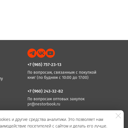
+7 (965) 757-23-13
По вопросам, связанным с покупкой
книг (по будням с 10:00 до 17:00)
ту
+7 (960) 243-32-82
По вопросам оптовых закупок
pr@nestorbook.ru
+7 (812) 983-03-74, +7 (812) 235 15 86
okies и другие средства аналитики. Это позволяет нам
аимодействие посетителей с сайтом и делать его лучше.
По вопросам издания книг