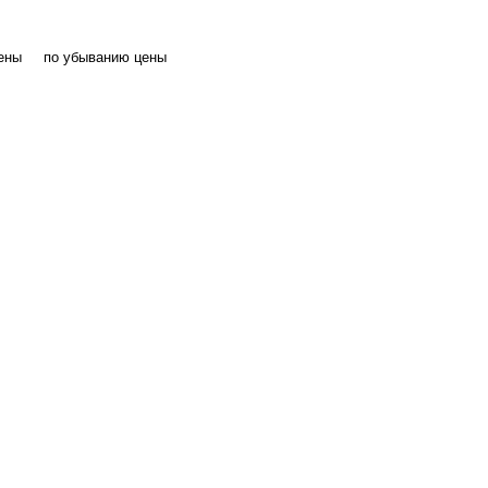
ены
по убыванию цены