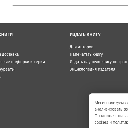
КНИГИ
ИЗДАТЬ КНИГУ
Для авторов
и доставка
Напечатать книгу
еские подборки и серии
Издать научную книгу по гран
ауреаты
Энциклопедия издателя
ы
Мы используем co
анализировать вз
Продолжая польз
cookies и
полити