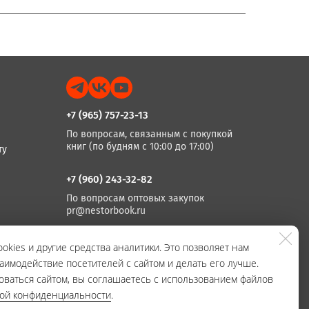
+7 (965) 757-23-13
По вопросам, связанным с покупкой
книг (по будням с 10:00 до 17:00)
ту
+7 (960) 243-32-82
По вопросам оптовых закупок
pr@nestorbook.ru
+7 (812) 983-03-74, +7 (812) 235 15 86
okies и другие средства аналитики. Это позволяет нам
аимодействие посетителей с сайтом и делать его лучше.
По вопросам издания книг
(по будням с 10:00 до 17:00)
оваться сайтом, вы соглашаетесь с использованием файлов
кой конфиденциальности
.